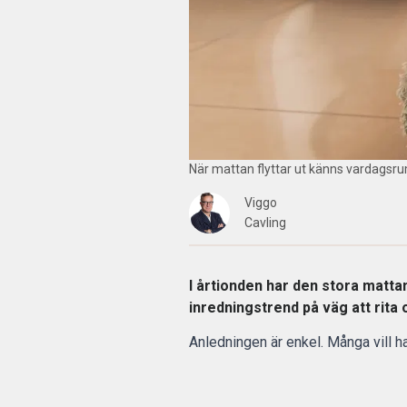
När mattan flyttar ut känns vardagsru
Viggo
Cavling
I årtionden har den stora matta
inredningstrend på väg att rita o
Anledningen är enkel. Många vill h