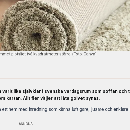
mmet plötsligt två kvadratmeter större. (Foto: Canva)
n varit lika självklar i svenska vardagsrum som soffan och 
m kartan. Allt fler väljer att låta golvet synas.
a
ett hem med inredning
som känns luftigare, ljusare och enklare at
ANNONS