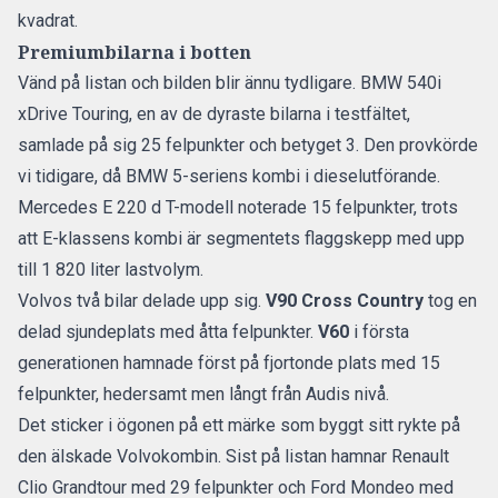
kvadrat
.
Premiumbilarna i botten
Vänd på listan och bilden blir ännu tydligare. BMW 540i
xDrive Touring, en av de dyraste bilarna i testfältet,
samlade på sig 25 felpunkter och betyget 3. Den provkörde
vi tidigare, då
BMW 5-seriens kombi
i dieselutförande.
Mercedes E 220 d T-modell noterade 15 felpunkter, trots
att
E-klassens kombi
är segmentets flaggskepp med upp
till 1 820 liter lastvolym.
Volvos två bilar delade upp sig.
V90 Cross Country
tog en
delad sjundeplats med åtta felpunkter.
V60
i första
generationen hamnade först på fjortonde plats med 15
felpunkter, hedersamt men långt från Audis nivå.
Det sticker i ögonen på ett märke som byggt sitt rykte på
den älskade Volvokombin
. Sist på listan hamnar Renault
Clio Grandtour med 29 felpunkter och Ford Mondeo med