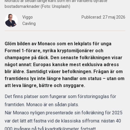
Monaco är sedan länge känt som en av världens dyraste
bostadsmarknader (Foto: Unsplash)
Viggo
Publicerad:
27 maj 2026
Cavling
Glöm bilden av Monaco som en lekplats för unga
Formel 1-förare, nyrika kryptomiljonärer och
champagne på däck. Den senaste folkräkningen visar
något annat: Europas kanske mest exklusiva adress
blir äldre. Samtidigt växer befolkningen. Frågan är om
framtidens lyx inte längre handlar om status – utan om
att leva längre, bättre och snyggare.
Det finns platser som fungerar som förstoringsglas för
framtiden.
Monaco
är en sådan plats.
När Monaco nyligen
presenterade sin folkräkning för 2025
var det lätt att fastna vid de klassiska siffrorna: nästan 40
000 invånare på två kvadratkilometer, fortsatt