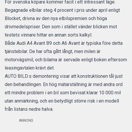
För svenska köpare kommer facit i ett intressant läge.
Begagnade elbilar
steg 4 procent
i pris under april enligt
Blocket, drivna av den nya elbilspremien och höga
drivmedelspriser. Den som i stället vänder blicken mot
testets vinnare hittar en annan sorts kalkyl.
Både Audi A4 Avant B9 och A6 Avant är typiska före detta
tjänstebilar. De har ofta gått långt, men milen är
motorvägsmil, och bilarna är servade enligt boken eftersom
leasingavtalen krävt det.
AUTO BILD:s demontering visar att konstruktionen tål just
den behandlingen. En hög mätarställning är med andra ord
ett mindre problem i en bil som bevisat klarar 10 000 mil
utan anmärkning, och en betydligt större risk i en modell
från listans nedre halva.
ANNONS