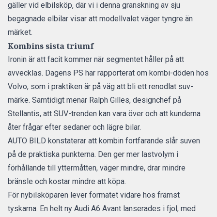
gäller vid elbilsköp, där vi i denna granskning av
sju
begagnade elbilar
visar att modellvalet väger tyngre än
märket.
Kombins sista triumf
Ironin är att facit kommer när segmentet håller på att
avvecklas. Dagens PS har rapporterat om
kombi-döden hos
Volvo
, som i praktiken är på väg att bli ett renodlat suv-
märke. Samtidigt menar Ralph Gilles, designchef på
Stellantis, att
SUV-trenden kan vara över
och att kunderna
åter frågar efter sedaner och lägre bilar.
AUTO BILD konstaterar att kombin fortfarande slår suven
på de praktiska punkterna. Den ger mer lastvolym i
förhållande till yttermåtten, väger mindre, drar mindre
bränsle och kostar mindre att köpa.
För nybilsköparen lever formatet vidare hos främst
tyskarna. En
helt ny Audi A6 Avant
lanserades i fjol, med