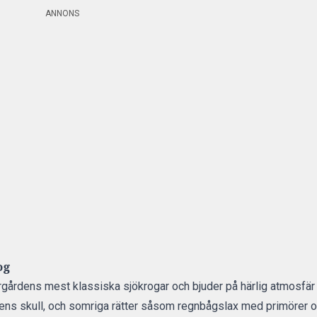
ANNONS
og
rgårdens mest klassiska sjökrogar och bjuder på härlig atmosfär 
ens skull, och somriga rätter såsom regnbågslax med primörer 