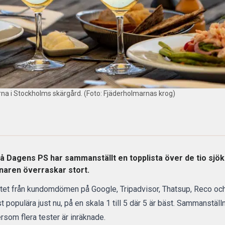
arna i Stockholms skärgård. (Foto: Fjäderholmarnas krog)
 på Dagens PS har sammanställt en topplista över de tio sj
innaren överraskar stort.
tet från kundomdömen på Google, Tripadvisor, Thatsup, Reco och 
t populära just nu, på en skala 1 till 5 där 5 är bäst. Sammanstäl
ersom flera tester är inräknade.