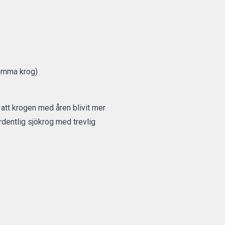
römma krog)
att krogen med åren blivit mer
rdentlig sjökrog med trevlig