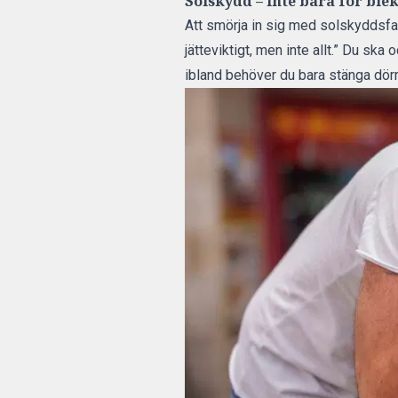
Solskydd – inte bara för blek
Att smörja in sig med solskyddsfakto
jätteviktigt, men inte allt.” Du s
ibland behöver du bara stänga dörr