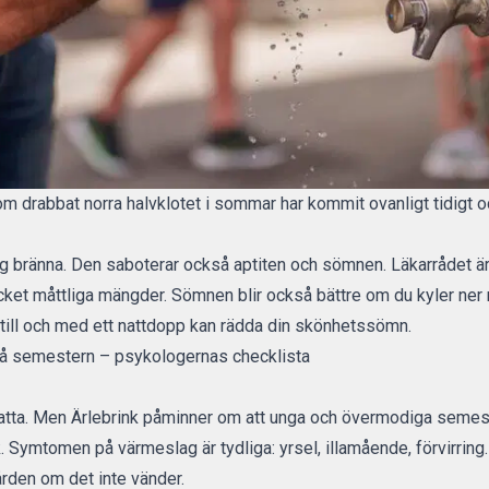
rabbat norra halvklotet i sommar har kommit ovanligt tidigt och
 bränna. Den saboterar också aptiten och sömnen. Läkarrådet är e
cket måttliga mängder. Sömnen blir också bättre om du kyler ner 
a, till och med ett nattdopp kan rädda din skönhetssömn.
på semestern – psykologernas checklista
atta. Men Ärlebrink påminner om att unga och övermodiga semester
k. Symtomen på värmeslag är tydliga: yrsel, illamående, förvirring. 
ården om det inte vänder.