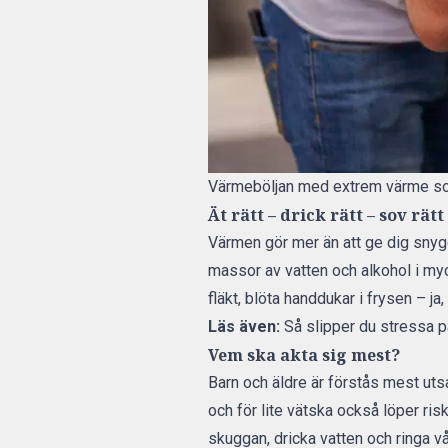
Värmeböljan med extrem värme som d
Ät rätt – drick rätt – sov rätt
Värmen gör mer än att ge dig snygg
massor av vatten och alkohol i my
fläkt, blöta handdukar i frysen – j
Läs även:
Så slipper du stressa 
Vem ska akta sig mest?
Barn och äldre är förstås mest uts
och för lite vätska också löper ris
skuggan, dricka vatten och ringa v