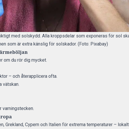
viktigt med solskydd. Alla kroppsdelar som exponeras för sol sk
en som är extra känslig för solskador. (Foto: Pixabay)
värmeböljan
er om du rör dig mycket.
tor – och återapplicera ofta.
la vätskan.
r varningstecken.
uropa
n, Grekland, Cypern och Italien för extrema temperaturer – lokalt