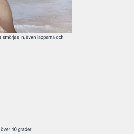
a smörjas in, även läpparna och
 över 40 grader.