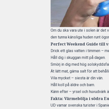
Om du ska vara ute i solen är det 
den tunna känsliga huden runt ögon
Perfect Weekend Guide till 
Drick ett glas vatten i timmen – m
Håll dig i skuggan mitt på dagen.
Smörj in dig med hög solskyddsfak
Ät lätt mat, gärna salt för att behål
Vila mycket – siesta är din vän.
Håll koll på äldre och barn.
Känn efter – yrsel och huvudvärk ä
Fakta: Värmebölja i södra E
UD varnar svenska turister i Spanie