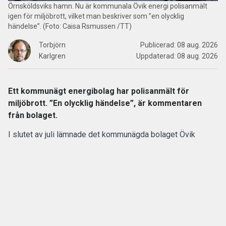
Örnsköldsviks hamn. Nu är kommunala Övik energi polisanmält
igen för miljöbrott, vilket man beskriver som ”en olycklig
händelse”. (Foto: Caisa Rsmussen /TT)
Torbjörn
Publicerad:
08 aug. 2026
Karlgren
Uppdaterad:
08 aug. 2026
Ett kommunägt energibolag har polisanmält för
miljöbrott. ”En olycklig händelse”, är kommentaren
från bolaget.
I slutet av juli lämnade det kommunägda bolaget Övik
energi in en anmälan om en driftstörning gällande sin
anläggning vid Hörneborgsverket till länsstyrelsen i
Västernorrland.
ANNONS
Gör pensionen enklare att förstå och hantera