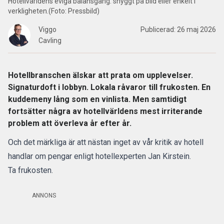
Hotellvärldens eviga balansgång: snyggt på bild eller enkelt i
verkligheten.(Foto: Pressbild)
Viggo
Publicerad:
26 maj 2026
Cavling
Hotellbranschen älskar att prata om upplevelser.
Signaturdoft i lobbyn. Lokala råvaror till frukosten. En
kuddemeny lång som en vinlista. Men samtidigt
fortsätter några av hotellvärldens mest irriterande
problem att överleva år efter år.
Och det märkliga är att nästan inget av vår kritik av
hotell
handlar om pengar
enligt hotellexperten Jan Kirstein.
Ta
frukosten
.
ANNONS