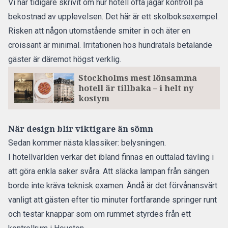
Vi har tidigare skrivit om hur hotell ofta jagar kontroll på
bekostnad av upplevelsen.
Det här är ett skolboksexempel.
Risken att någon utomstående smiter in och äter en
croissant är minimal. Irritationen hos hundratals betalande
gäster är däremot högst verklig.
Stockholms mest lönsamma
hotell är tillbaka – i helt ny
kostym
När design blir viktigare än sömn
Sedan kommer nästa klassiker: belysningen.
I hotellvärlden verkar det ibland finnas en outtalad tävling i
att göra enkla saker svåra. Att släcka lampan från sängen
borde inte kräva teknisk examen. Ändå är det förvånansvärt
vanligt att gästen efter tio minuter fortfarande springer runt
och testar knappar som om rummet styrdes från ett