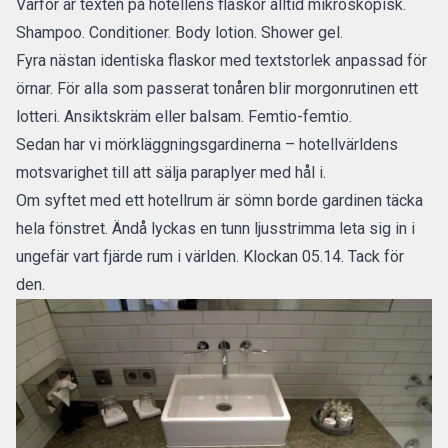
Varför är texten på hotellens flaskor alltid mikroskopisk.
Shampoo. Conditioner. Body lotion. Shower gel.
Fyra nästan identiska flaskor med textstorlek anpassad för
örnar. För alla som passerat tonåren blir morgonrutinen ett
lotteri. Ansiktskräm eller balsam. Femtio-femtio.
Sedan har vi mörkläggningsgardinerna – hotellvärldens
motsvarighet till att sälja paraplyer med hål i.
Om syftet med ett hotellrum är sömn borde gardinen täcka
hela fönstret. Ändå lyckas en tunn ljusstrimma leta sig in i
ungefär vart fjärde rum i världen. Klockan 05.14. Tack för
den.