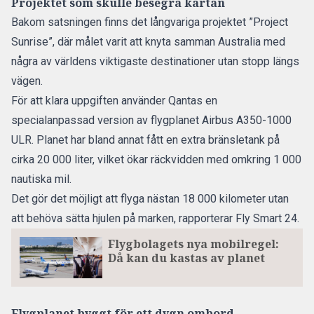
Projektet som skulle besegra kartan
Bakom
satsningen finns det långvariga projektet ”Project
Sunrise”
, där målet varit att knyta samman Australia med
några av världens viktigaste destinationer utan stopp längs
vägen.
För att klara uppgiften använder Qantas en
specialanpassad version av flygplanet Airbus A350-1000
ULR. Planet har bland annat fått en extra bränsletank på
cirka 20 000 liter, vilket ökar räckvidden med omkring 1 000
nautiska mil.
Det gör det möjligt att flyga nästan 18 000 kilometer utan
att behöva sätta hjulen på marken,
rapporterar Fly Smart 24.
Flygbolagets nya mobilregel:
Då kan du kastas av planet
Flygplanet byggt för ett dygn ombord