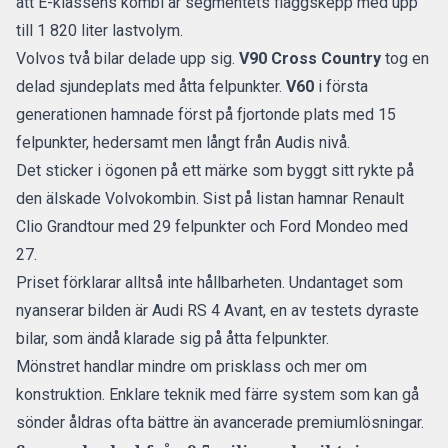
att
E-klassens kombi
är segmentets flaggskepp med upp
till 1 820 liter lastvolym.
Volvos två bilar delade upp sig.
V90 Cross Country
tog en
delad sjundeplats med åtta felpunkter.
V60
i första
generationen hamnade först på fjortonde plats med 15
felpunkter, hedersamt men långt från Audis nivå.
Det sticker i ögonen på ett märke som byggt sitt rykte på
den älskade Volvokombin
. Sist på listan hamnar Renault
Clio Grandtour med 29 felpunkter och Ford Mondeo med
27.
Priset förklarar alltså inte hållbarheten. Undantaget som
nyanserar bilden är Audi RS 4 Avant, en av testets dyraste
bilar, som ändå klarade sig på åtta felpunkter.
Mönstret handlar mindre om prisklass och mer om
konstruktion. Enklare teknik med färre system som kan gå
sönder åldras ofta bättre än avancerade premiumlösningar.