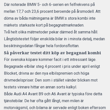
Där noterade BMW 5- och 6-serien en felfrekvens på
mellan 17,7 och 23,6 procent beroende på årsmodell. Att
döma av båda mätningarna är BMW:s stora kombi inte
märkets starkaste kort på begagnatmarknaden.
Två helt olika mätmetoder pekar därmed åt samma håll.
Långtidstestet följer enskilda bilar in i minsta detalj, medan
besiktningsdatan fångar hela fordonsflottan.
Så påverkar testet ditt köp av begagnad kombi
För svenska köpare kommer facit i ett intressant läge.
Begagnade elbilar
steg 4 procent
i pris under april enligt
Blocket, drivna av den nya elbilspremien och höga
drivmedelspriser. Den som i stället vänder blicken mot
testets vinnare hittar en annan sorts kalkyl.
Både Audi A4 Avant B9 och A6 Avant är typiska före detta
tjänstebilar. De har ofta gått långt, men milen är
motorvägsmil, och bilarna är servade enligt boken eftersom