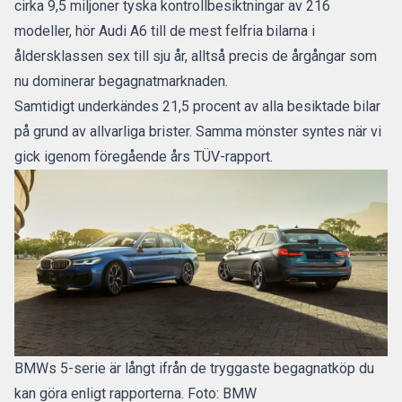
cirka 9,5 miljoner tyska kontrollbesiktningar av 216
modeller, hör Audi A6 till de mest felfria bilarna i
åldersklassen sex till sju år, alltså precis de årgångar som
nu dominerar begagnatmarknaden.
Samtidigt underkändes 21,5 procent av alla besiktade bilar
på grund av allvarliga brister. Samma mönster syntes när vi
gick igenom
föregående års TÜV-rapport
.
BMWs 5-serie är långt ifrån de tryggaste begagnatköp du
kan göra enligt rapporterna. Foto: BMW