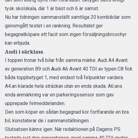
tysk skolskala, där 1 är bäst och 6 är sämst.
Nu har tidningen sammanställt
samtliga 20 kombibilar som
genomgått testet i en rankning
. Resultatet ger
begagnatköpare ett facit som ingen försäljningsbroschyr
kan erbjuda.
Audi i särklass
I toppen tronar två bilar från samma märke. Audi A4 Avant
av generation B9 och
A
udi A6 Avant 40 TDI av typen C8 fick
båda toppbetyget 1, med endast två felpunkter vardera.
A4:an klarade hela sträckan utan en enda skada. A6:ans
enda anmärkning var en parkeringssensor som gav
upprepade felmeddelanden.
Den som köper en sådan begagnad kör fortfarande en bra
bil, konstaterar de i sammanställningen.
Slutsatsen känns igen. När redaktionen på Dagens PS
testade just den generationen, med samma 40 TDI-motor,