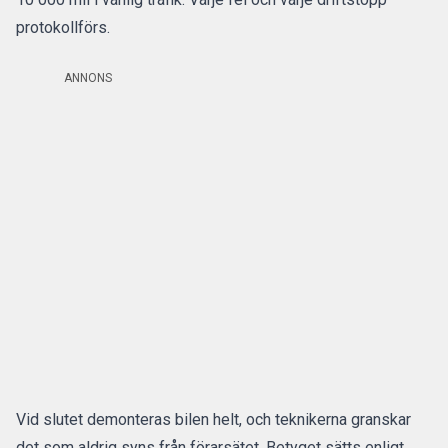
protokollförs.
ANNONS
Vid slutet demonteras bilen helt, och teknikerna granskar
det som aldrig syns från förarsätet. Betyget sätts enligt