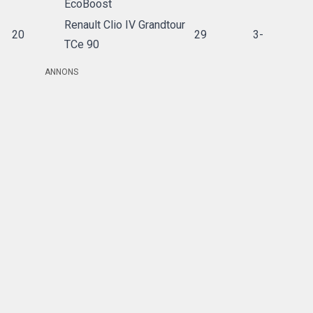
EcoBoost
Renault Clio IV Grandtour
20
29
3-
TCe 90
ANNONS