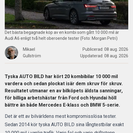
Det bästa begagnade köp av en kombi som gått 10 000 mil är
Audi A6 enligt två helt oberoende tester (Foto: Morgan Petri)
Mikael
Publicerad:
08 aug. 2026
Gullström
Uppdaterad:
08 aug. 2026
Tyska AUTO BILD har kört 20 kombibilar 10 000 mil
vardera och sedan plockat isär dem skruv för skruv.
Resultatet utmanar en av bilköpets äldsta sanningar,
för billiga arbetshästar från Ford och Hyundai höll
bättre än både Mercedes E-klass och BMW 5-serie.
Det är ett av bilvärldens mest kompromisslösa tester.
Sedan 2014 kör tyska AUTO BILD sina långtestbilar exakt
10 000 mil i vanlig trafik. Varje fel och varje driftstopp