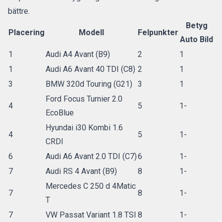
bättre.
Betyg
Placering
Modell
Felpunkter
Auto Bild
1
Audi A4 Avant (B9)
2
1
1
Audi A6 Avant 40 TDI (C8)
2
1
3
BMW 320d Touring (G21)
3
1
Ford Focus Turnier 2.0
4
5
1-
EcoBlue
Hyundai i30 Kombi 1.6
4
5
1-
CRDI
6
Audi A6 Avant 2.0 TDI (C7)
6
1-
7
Audi RS 4 Avant (B9)
8
1-
Mercedes C 250 d 4Matic
7
8
1-
T
7
VW Passat Variant 1.8 TSI
8
1-