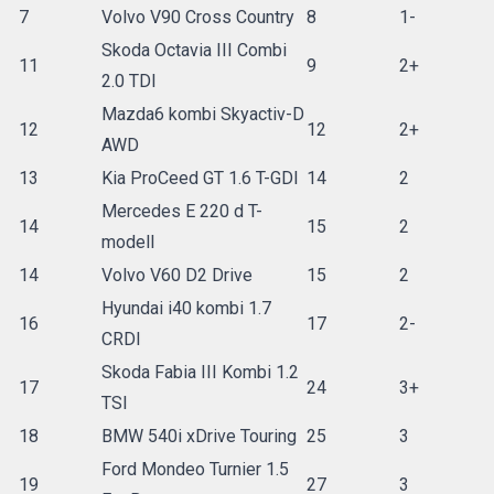
7
Volvo V90 Cross Country
8
1-
Skoda Octavia III Combi
11
9
2+
2.0 TDI
Mazda6 kombi Skyactiv-D
12
12
2+
AWD
13
Kia ProCeed GT 1.6 T-GDI
14
2
Mercedes E 220 d T-
14
15
2
modell
14
Volvo V60 D2 Drive
15
2
Hyundai i40 kombi 1.7
16
17
2-
CRDI
Skoda Fabia III Kombi 1.2
17
24
3+
TSI
18
BMW 540i xDrive Touring
25
3
Ford Mondeo Turnier 1.5
19
27
3