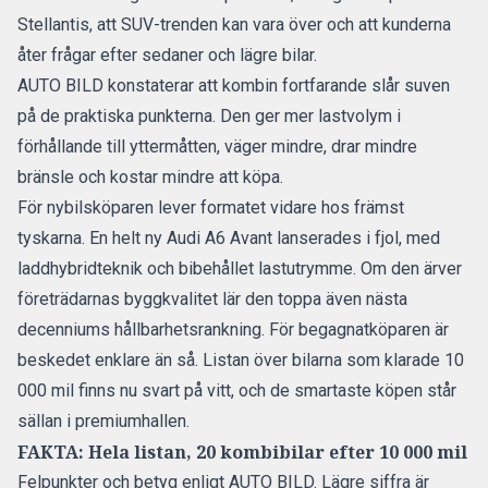
Stellantis, att
SUV-trenden kan vara över
och att kunderna
åter frågar efter sedaner och lägre bilar.
AUTO BILD konstaterar att kombin fortfarande slår suven
på de praktiska punkterna. Den ger mer lastvolym i
förhållande till yttermåtten, väger mindre, drar mindre
bränsle och kostar mindre att köpa.
För nybilsköparen lever formatet vidare hos främst
tyskarna. En
helt ny Audi A6 Avant
lanserades i fjol, med
laddhybridteknik och bibehållet lastutrymme. Om den ärver
företrädarnas byggkvalitet lär den toppa även nästa
decenniums hållbarhetsrankning. För begagnatköparen är
beskedet enklare än så. Listan över bilarna som klarade 10
000 mil finns nu svart på vitt, och de smartaste köpen står
sällan i premiumhallen.
FAKTA: Hela listan, 20 kombibilar efter 10 000 mil
Felpunkter och betyg enligt AUTO BILD. Lägre siffra är