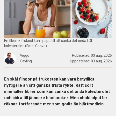
En fiberrik frukost kan hjälpa till att sänka det onda LDL-
kolesterolet. (Foto: Canva)
Viggo
Publicerad:
03 aug. 2026
Cavling
Uppdaterad:
03 aug. 2026
En skål flingor på frukosten kan vara betydligt
nyttigare än sitt ganska trista rykte. Rätt sort
innehåller fibrer som kan sänka det onda kolesterolet
och bidra till jämnare blodsocker. Men chokladpuffar
räknas fortfarande mer som godis än hjärtmedicin.
Hjärtsjukdom
påverkas av både arv och livsstil. Motion,