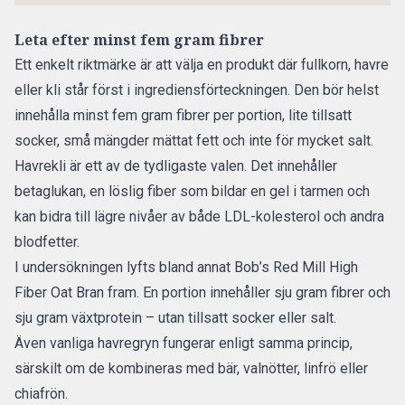
Leta efter minst fem gram fibrer
Ett enkelt riktmärke är att välja en produkt där fullkorn, havre
eller kli står först i ingrediensförteckningen. Den bör helst
innehålla minst fem gram fibrer per portion, lite tillsatt
socker, små mängder mättat fett och inte för mycket salt.
Havrekli är ett av de tydligaste valen. Det innehåller
betaglukan, en löslig fiber som bildar en gel i tarmen och
kan bidra till lägre nivåer av både LDL-kolesterol och andra
blodfetter.
I undersökningen lyfts bland annat Bob’s Red Mill High
Fiber Oat Bran fram. En portion innehåller sju gram fibrer och
sju gram växtprotein – utan tillsatt socker eller salt.
Även vanliga havregryn fungerar enligt samma princip,
särskilt om de kombineras med bär, valnötter, linfrö eller
chiafrön.