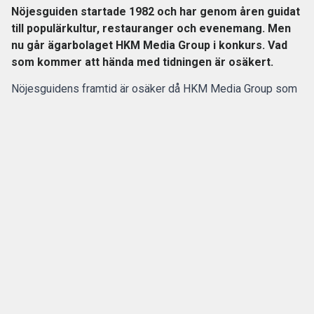
Nöjesguiden startade 1982 och har genom åren guidat
till populärkultur, restauranger och evenemang. Men
nu går ägarbolaget HKM Media Group i konkurs. Vad
som kommer att hända med tidningen är osäkert.
Nöjesguidens framtid är osäker då HKM Media Group som
äger gratistidningen går i konkurs, enligt SVT
Kulturnyheterna.
Nöjesguiden startade 1982 och har genom åren guidat till
populärkultur, restauranger och evenemang. Men nu går
ägarbolaget HKM Media Group i konkurs. Vad som kommer
att hända med tidningen är osäkert.
ANNONS
Gör pensionen enklare att förstå och hantera