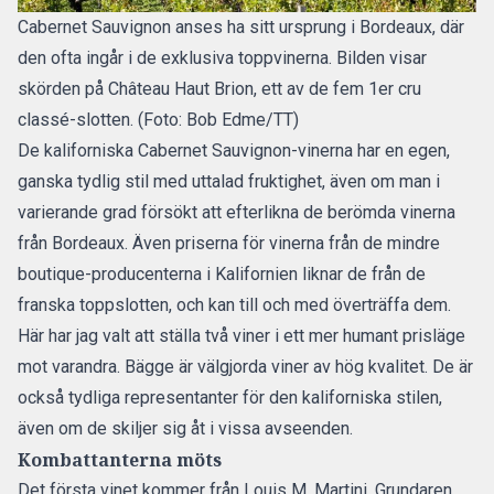
Cabernet Sauvignon anses ha sitt ursprung i Bordeaux, där
den ofta ingår i de exklusiva toppvinerna. Bilden visar
skörden på Château Haut Brion, ett av de fem 1er cru
classé-slotten. (Foto: Bob Edme/TT)
De kaliforniska Cabernet Sauvignon-vinerna har en egen,
ganska tydlig stil med uttalad fruktighet, även om man i
varierande grad försökt att efterlikna de berömda vinerna
från Bordeaux. Även priserna för vinerna från de mindre
boutique-producenterna i Kalifornien liknar de från de
franska toppslotten, och kan till och med överträffa dem.
Här har jag valt att ställa två viner i ett mer humant prisläge
mot varandra. Bägge är välgjorda viner av hög kvalitet. De är
också tydliga representanter för den kaliforniska stilen,
även om de skiljer sig åt i vissa avseenden.
Kombattanterna möts
Det första vinet kommer från Louis M. Martini. Grundaren