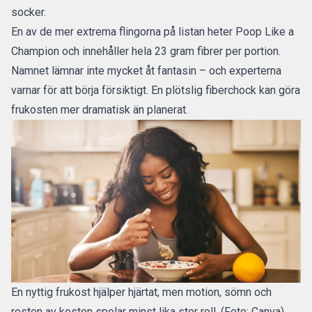
socker.
En av de mer extrema flingorna på listan heter Poop Like a
Champion och innehåller hela 23 gram fibrer per portion.
Namnet lämnar inte mycket åt fantasin – och experterna
varnar för att börja försiktigt. En plötslig fiberchock kan göra
frukosten mer dramatisk än planerat.
En nyttig frukost hjälper hjärtat, men motion, sömn och
resten av kosten spelar minst lika stor roll. (Foto: Canva)