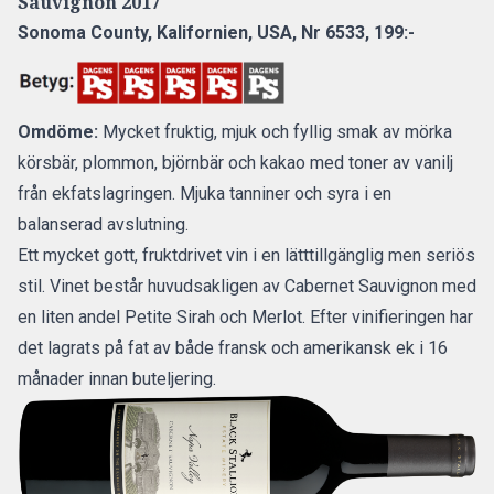
Sauvignon 2017
Sonoma County, Kalifornien, USA,
Nr 6533, 199:-
Omdöme:
Mycket fruktig, mjuk och fyllig smak av mörka
körsbär, plommon, björnbär och kakao med toner av vanilj
från ekfatslagringen. Mjuka tanniner och syra i en
balanserad avslutning.
Ett mycket gott, fruktdrivet vin i en lätttillgänglig men seriös
stil. Vinet består huvudsakligen av Cabernet Sauvignon med
en liten andel Petite Sirah och Merlot. Efter vinifieringen har
det lagrats på fat av både fransk och amerikansk ek i 16
månader innan buteljering.