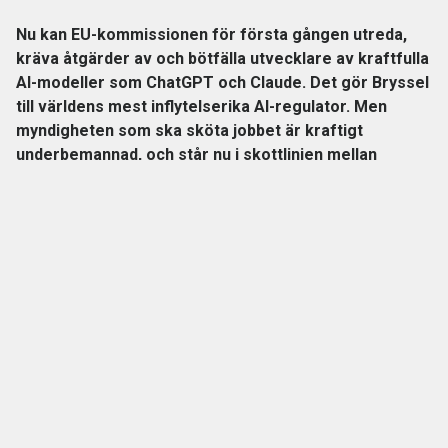
Nu kan EU-kommissionen för första gången utreda,
kräva åtgärder av och bötfälla utvecklare av kraftfulla
AI-modeller som ChatGPT och Claude. Det gör Bryssel
till världens mest inflytelserika AI-regulator. Men
myndigheten som ska sköta jobbet är kraftigt
underbemannad, och står nu i skottlinjen mellan
Washington och en bransch som utvecklas snabbare
än lagstiftningen hinner med.
Den nya EU-förordningen om AI är världens första
heltäckande lag på området. Och från i söndags kan EU-
kommissionen faktiskt kan använda sina påföljder:
utreda,
kräva rättelser och bötfälla bolag som bryter mot reglerna
ANNONS