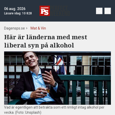
06 aug. 2026
Läsare idag:
10 828
Dagensps.se
Mat & Vin
Här är länderna med mest
liberal syn på alkohol
Vad är egentligen att betrakta som ett rimligt intag alkohol per
vecka. (Foto: Unsplash)