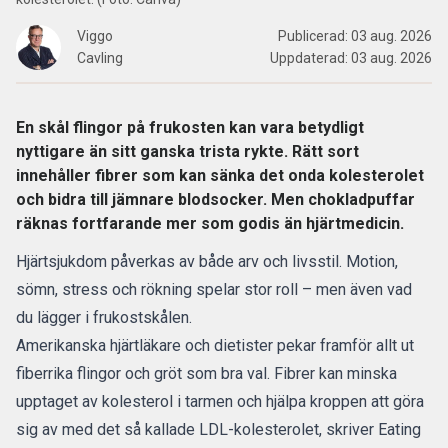
Viggo
Publicerad:
03 aug. 2026
Cavling
Uppdaterad:
03 aug. 2026
En skål flingor på frukosten kan vara betydligt
nyttigare än sitt ganska trista rykte. Rätt sort
innehåller fibrer som kan sänka det onda kolesterolet
och bidra till jämnare blodsocker. Men chokladpuffar
räknas fortfarande mer som godis än hjärtmedicin.
Hjärtsjukdom
påverkas av både arv och livsstil. Motion,
sömn, stress och rökning spelar stor roll – men även vad
du lägger i frukostskålen.
Amerikanska hjärtläkare och dietister pekar
framför allt ut
fiberrika flingor och gröt
som bra val. Fibrer kan minska
upptaget av kolesterol i tarmen och hjälpa kroppen att göra
sig av med det så kallade LDL-kolesterolet,
skriver Eating