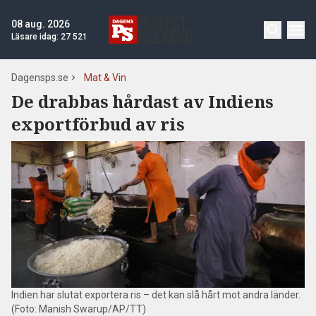
08 aug. 2026
Läsare idag:
27 521
Dagensps.se
Mat & Vin
De drabbas hårdast av Indiens
exportförbud av ris
Indien har slutat exportera ris – det kan slå hårt mot andra länder.
(Foto: Manish Swarup/AP/TT)