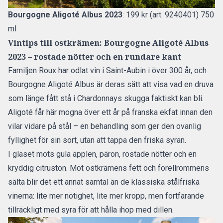
Bourgogne Aligoté Albus 2023
: 199 kr (art. 9240401) 750
ml
Vintips till ostkrämen: Bourgogne Aligoté Albus
2023 – rostade nötter och en rundare kant
Familjen Roux har odlat vin i Saint-Aubin i över 300 år, och
Bourgogne Aligoté Albus är deras sätt att visa vad en druva
som länge fått stå i Chardonnays skugga faktiskt kan bli.
Aligoté får här mogna över ett år på franska ekfat innan den
vilar vidare på stål – en behandling som ger den ovanlig
fyllighet för sin sort, utan att tappa den friska syran.
I glaset möts gula äpplen, päron, rostade nötter och en
kryddig citruston. Mot ostkrämens fett och forellrommens
sälta blir det ett annat samtal än de klassiska stålfriska
vinerna: lite mer nötighet, lite mer kropp, men fortfarande
tillräckligt med syra för att hålla ihop med dillen.