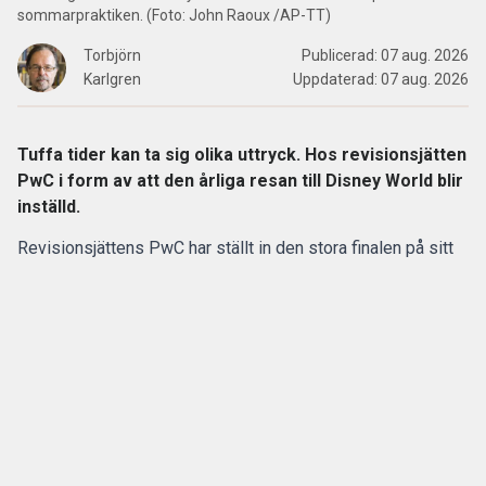
sommarpraktiken. (Foto: John Raoux /AP-TT)
Torbjörn
Publicerad:
07 aug. 2026
Karlgren
Uppdaterad:
07 aug. 2026
Tuffa tider kan ta sig olika uttryck. Hos revisionsjätten
PwC i form av att den årliga resan till Disney World blir
inställd.
Revisionsjättens PwC har ställt in den stora finalen på sitt
program för sommarpraktikanterna.
Den flerdagarsresa till Disney World i Orlando som avslutat
15 av de 20 senaste årens sommarpraktik är inställd.
ANNONS
Gör pensionen enklare att förstå och hantera