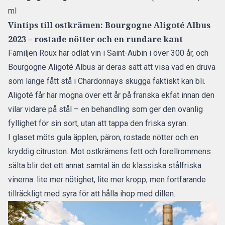
ml
Vintips till ostkrämen: Bourgogne Aligoté Albus
2023 – rostade nötter och en rundare kant
Familjen Roux har odlat vin i Saint-Aubin i över 300 år, och
Bourgogne Aligoté Albus är deras sätt att visa vad en druva
som länge fått stå i Chardonnays skugga faktiskt kan bli.
Aligoté får här mogna över ett år på franska ekfat innan den
vilar vidare på stål – en behandling som ger den ovanlig
fyllighet för sin sort, utan att tappa den friska syran.
I glaset möts gula äpplen, päron, rostade nötter och en
kryddig citruston. Mot ostkrämens fett och forellrommens
sälta blir det ett annat samtal än de klassiska stålfriska
vinerna: lite mer nötighet, lite mer kropp, men fortfarande
tillräckligt med syra för att hålla ihop med dillen.