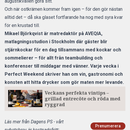
augustikvällen göra sitt.
Och när ostkrämen kommer fram igen – för den gör nästan
alltid det – då ska glaset fortfarande ha nog med syra kvar
för en krustad till.
Mikael Björkqvist är matredaktör på
AVEQIA
,
matlagningsstudion i Stockholm där gäster blir
stjärnkockar för en dag tillsammans med kockar och
sommelierer – för allt från teambuilding och
konferenser till middagar med vänner. Varje vecka i
Perfect Weekend skriver han om vin, gastronomi och
konsten att hitta drycker som gör maten mer levande.
Veckans perfekta vintips –
grillad entrecôte och röda med
ryggrad
Läs mer från Dagens PS - vårt
Prenumerera
nyhetsbrev är kostnadsfritt: