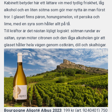
Kabinett betyder här ett lättare vin med tydlig friskhet, låg
alkohol och en liten sötma som gör mer nytta än man först
tror. I glaset finns päron, honungsmelon, vit persika och
lime, med en syra som håller allt på tå.
Till kräftor är det nästan löjligt logiskt: sötman rundar av
sältan, syran möter citronen och den låga alkoholen gör att
glaset håller hela vägen genom ostkräm, dill och skalhögar.
Bourgogne Aligoté Albus 2023
: 199 kr (art. 9240401) 750