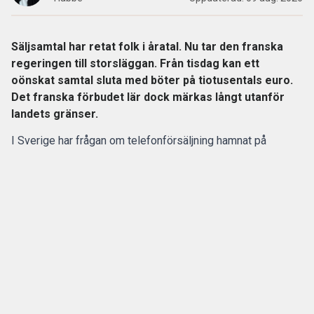
Säljsamtal har retat folk i åratal. Nu tar den franska
regeringen till storsläggan. Från tisdag kan ett
oönskat samtal sluta med böter på tiotusentals euro.
Det franska förbudet lär dock märkas långt utanför
landets gränser.
I Sverige har frågan om telefonförsäljning hamnat på
regeringens bord.
Redan 2025 fick Konsumentverket i
uppdrag
att se över skärpta regler och möjliga förbud inom
flera områden.
ANNONS
Gör pensionen enklare att förstå och hantera