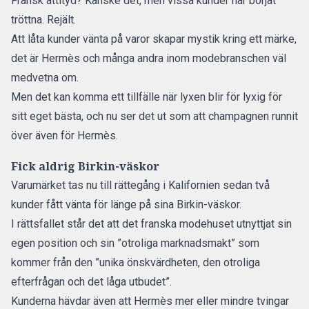
Fransk attityd? Kanske det, men vissa kunder har börjat
tröttna. Rejält.
Att låta kunder vänta på varor skapar mystik kring ett märke,
det är Hermès och många andra inom modebranschen väl
medvetna om.
Men det kan komma ett tillfälle när lyxen blir för lyxig för
sitt eget bästa, och nu ser det ut som att champagnen runnit
över även för Hermès.
Fick aldrig Birkin-väskor
Varumärket tas nu till rättegång i Kalifornien sedan två
kunder fått vänta för länge på sina Birkin-väskor.
I rättsfallet står det att det franska modehuset utnyttjat sin
egen position och sin ”otroliga marknadsmakt” som
kommer från den ”unika önskvärdheten, den otroliga
efterfrågan och det låga utbudet”.
Kunderna hävdar även att Hermès mer eller mindre tvingar