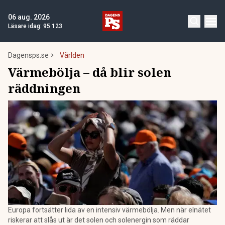
06 aug. 2026
Läsare idag:
95 123
Dagensps.se
Världen
Värmebölja – då blir solen
räddningen
Europa fortsätter lida av en intensiv värmebölja. Men när elnätet
riskerar att slås ut är det solen och solenergin som räddar