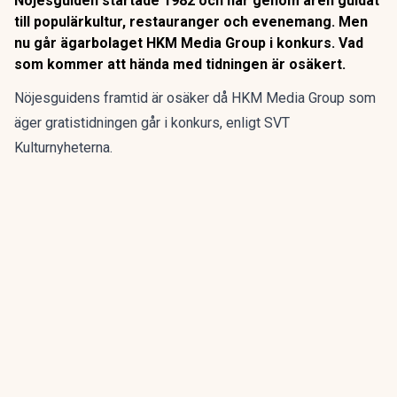
Nöjesguiden startade 1982 och har genom åren guidat
till populärkultur, restauranger och evenemang. Men
nu går ägarbolaget HKM Media Group i konkurs. Vad
som kommer att hända med tidningen är osäkert.
Nöjesguidens framtid är osäker då HKM Media Group som
äger gratistidningen går i konkurs, enligt SVT
Kulturnyheterna.
Nöjesguiden startade 1982 och har genom åren guidat till
populärkultur, restauranger och evenemang. Men nu går
ägarbolaget HKM Media Group i konkurs. Vad som kommer
att hända med tidningen är osäkert.
ANNONS
Gör pensionen enklare att förstå och hantera