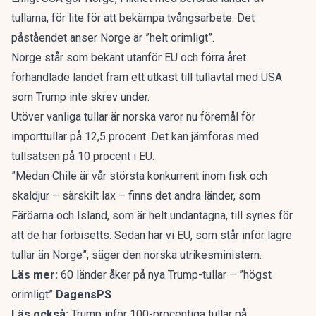
tullarna
, för lite för att bekämpa tvångsarbete. Det
påståendet anser Norge är ”helt orimligt”.
Norge står som bekant utanför EU och förra året
förhandlade landet fram ett utkast till tullavtal med USA
som Trump inte skrev under.
Utöver vanliga tullar är norska varor nu föremål för
importtullar på 12,5 procent. Det kan jämföras med
tullsatsen på 10 procent i EU.
”Medan Chile är vår största konkurrent inom fisk och
skaldjur – särskilt lax – finns det andra länder, som
Färöarna och Island, som är helt undantagna, till synes för
att de har förbisetts. Sedan har vi EU, som står inför lägre
tullar än Norge”, säger den norska utrikesministern.
Läs mer:
60 länder åker på nya Trump-tullar – ”högst
orimligt”
DagensPS
Läs också:
Trump inför 100-procentiga tullar på