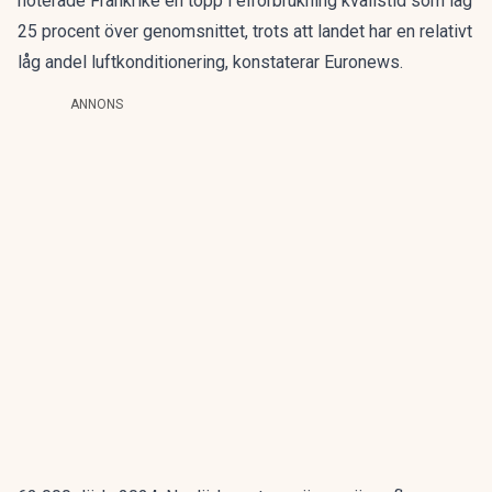
noterade Frankrike en topp i elförbrukning kvällstid som låg
25 procent över genomsnittet, trots att landet har en relativt
låg andel luftkonditionering, konstaterar
Euronews.
ANNONS