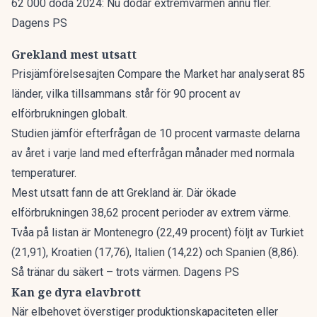
62 000 döda 2024: Nu dödar extremvärmen ännu fler.
Dagens PS
Grekland mest utsatt
Prisjämförelsesajten Compare the Market har analyserat 85
länder, vilka tillsammans står för 90 procent av
elförbrukningen globalt.
Studien jämför efterfrågan de 10 procent varmaste delarna
av året i varje land med efterfrågan månader med normala
temperaturer.
Mest utsatt fann de att Grekland är. Där ökade
elförbrukningen 38,62 procent perioder av extrem värme.
Tvåa på listan är Montenegro (22,49 procent) följt av Turkiet
(21,91), Kroatien (17,76), Italien (14,22) och Spanien (8,86).
Så tränar du säkert – trots värmen. Dagens PS
Kan ge dyra elavbrott
När elbehovet överstiger produktionskapaciteten eller