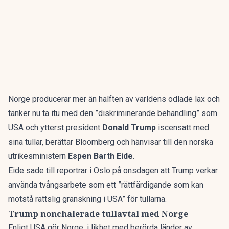
Norge producerar mer än hälften av världens odlade lax och
tänker nu ta itu med den ”diskriminerande behandling” som
USA och ytterst president
Donald Trump
iscensatt med
sina tullar, berättar
Bloomberg
och hänvisar till den norska
utrikesministern
Espen Barth Eide
.
Eide sade till reportrar i Oslo på onsdagen att Trump verkar
använda tvångsarbete som ett ”rättfärdigande som kan
motstå rättslig granskning i USA” för tullarna.
Trump nonchalerade tullavtal med Norge
Enligt USA gör Norge, i likhet med
berörda länder av