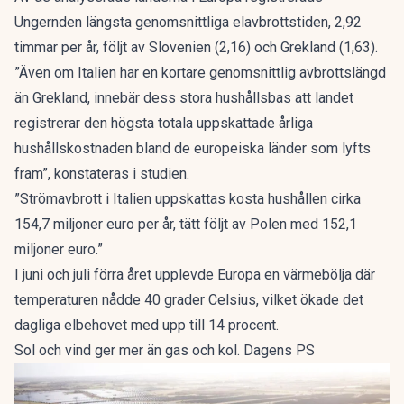
Ungernden längsta genomsnittliga elavbrottstiden, 2,92
timmar per år, följt av Slovenien (2,16) och Grekland (1,63).
”Även om Italien har en kortare genomsnittlig avbrottslängd
än Grekland, innebär dess stora hushållsbas att landet
registrerar den högsta totala uppskattade årliga
hushållskostnaden bland de europeiska länder som lyfts
fram”, konstateras i studien.
”Strömavbrott i Italien uppskattas kosta hushållen cirka
154,7 miljoner euro per år, tätt följt av Polen med 152,1
miljoner euro.”
I juni och juli förra året upplevde Europa en värmebölja där
temperaturen nådde 40 grader Celsius, vilket ökade det
dagliga elbehovet med upp till 14 procent.
Sol och vind ger mer än gas och kol. Dagens PS