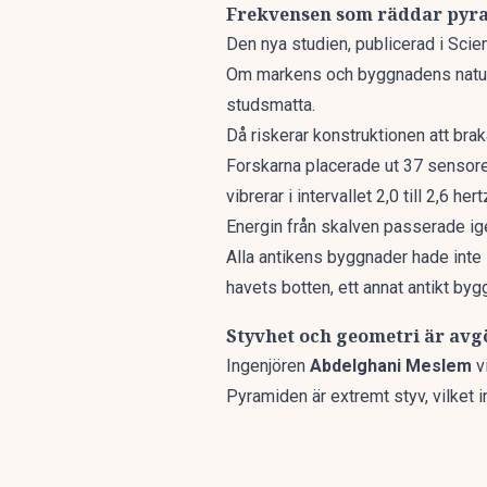
Frekvensen som räddar pyr
Den nya studien, publicerad i Scie
Om markens och byggnadens naturli
studsmatta.
Då riskerar konstruktionen att br
Forskarna placerade ut 37 sensore
vibrerar i intervallet 2,0 till 2,6 
Energin från skalven passerade igen
Alla antikens byggnader hade inte
havets botten
, ett annat antikt by
Styvhet och geometri är av
Ingenjören
Abdelghani Meslem
v
Pyramiden är extremt styv, vilket i