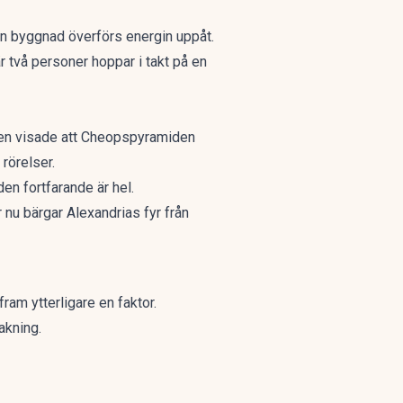
 en byggnad överförs energin uppåt.
 två personer hoppar i takt på en
aten visade att Cheopspyramiden
 rörelser.
den fortfarande är hel.
 nu bärgar Alexandrias fyr från
am ytterligare en faktor.
akning.