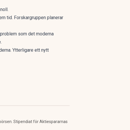
noll.
dern tid. Forskargruppen planerar
örsproblem som det moderna
.
derna
. Ytterligare ett nytt
 börsen. Stipendiat för Aktiespararnas