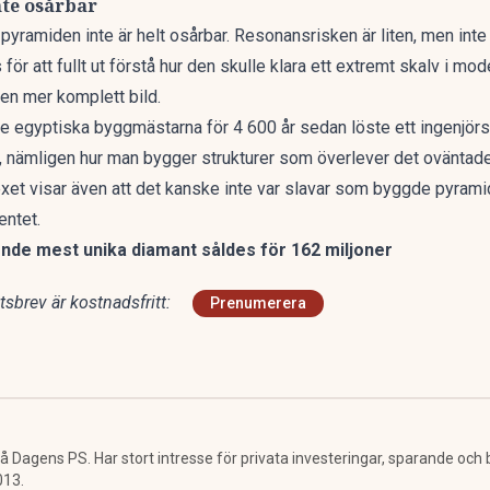
te osårbar
pyramiden inte är helt osårbar. Resonansrisken är liten, men inte 
för att fullt ut förstå hur den skulle klara ett extremt skalv i mo
 en mer komplett bild.
t de egyptiska byggmästarna för 4 600 år sedan löste ett ingenj
, nämligen hur man bygger strukturer som överlever det oväntade
exet visar även att
det kanske inte var slavar som byggde pyrami
ntet.
nde mest unika diamant såldes för 162 miljoner
sbrev är kostnadsfritt:
Prenumerera
å Dagens PS. Har stort intresse för privata investeringar, sparande och
013.