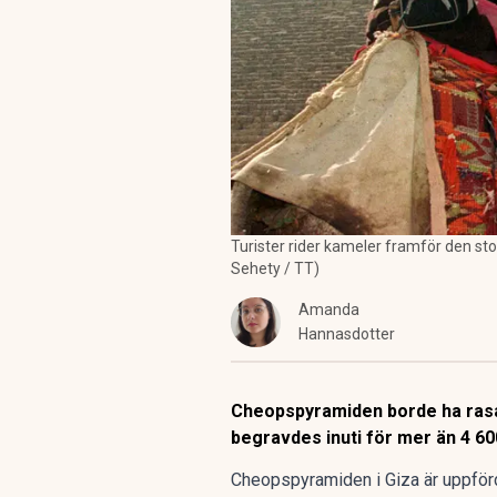
Turister rider kameler framför den s
Sehety / TT)
Amanda
Hannasdotter
Cheopspyramiden borde ha rasat
begravdes inuti för mer än 4 600
Cheopspyramiden i Giza är uppförd 