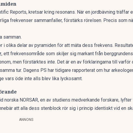
amiden
ntific Reports, kretsar kring resonans. När en jordbävning träffar
ga frekvenser sammanfaller, förstärks rörelsen. Precis som när
aka samman.
r i olika delar av pyramiden för att mäta dess frekvens. Result
hertz, ett frekvensområde som skiljer sig markant från berggrundens
om, men förstärktes inte. Det är en av förklaringarna till varför 
 samma tur. Dagens PS har tidigare rapporterat om hur
arkeologer
gge vars öde inte alls blev lika lyckosamt.
görande
id norska NORSAR, en av studiens medverkande forskare, lyfter fr
nnebär att alla dess stenblock rör sig i princip identiskt vid en sk
ANNONS