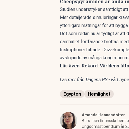
Cheopspyramiden är ändå in
Studien understryker samtidigt att 
Mer detaljerade simuleringar krävs 
ytterligare mätningar för att bygga
Det som redan nu är tydligt är at
samhället fortfarande brottas med
Inskriptioner hittade i Giza-kompl
avslöjande av många kring monume
Läs även:
Rekord: Världens åtto
Läs mer från Dagens PS - vårt nyhet
Egypten
Hemlighet
Amanda Hannasdotter
Börs- och finansskribent p
Ungdomsstipendium år 2