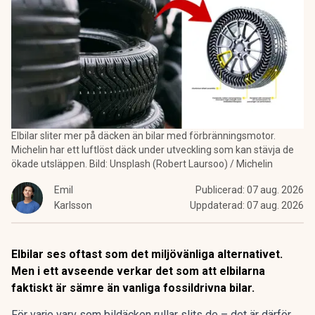
Elbilar sliter mer på däcken än bilar med förbränningsmotor.
Michelin har ett luftlöst däck under utveckling som kan stävja de
ökade utsläppen. Bild: Unsplash (Robert Laursoo) / Michelin
Emil
Publicerad:
07 aug. 2026
Karlsson
Uppdaterad:
07 aug. 2026
Elbilar ses oftast som det miljövänliga alternativet.
Men i ett avseende verkar det som att elbilarna
faktiskt är sämre än vanliga fossildrivna bilar.
För varje varv som bildäcken rullar slits de – det är därför