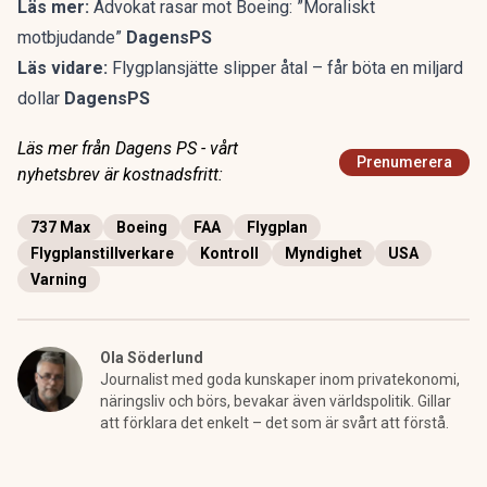
Läs mer:
Advokat rasar mot Boeing: ”Moraliskt
motbjudande”
DagensPS
Läs vidare:
Flygplansjätte slipper åtal – får böta en miljard
dollar
DagensPS
Läs mer från Dagens PS - vårt
Prenumerera
nyhetsbrev är kostnadsfritt:
737 Max
Boeing
FAA
Flygplan
Flygplanstillverkare
Kontroll
Myndighet
USA
Varning
Ola Söderlund
Journalist med goda kunskaper inom privatekonomi,
näringsliv och börs, bevakar även världspolitik. Gillar
att förklara det enkelt – det som är svårt att förstå.