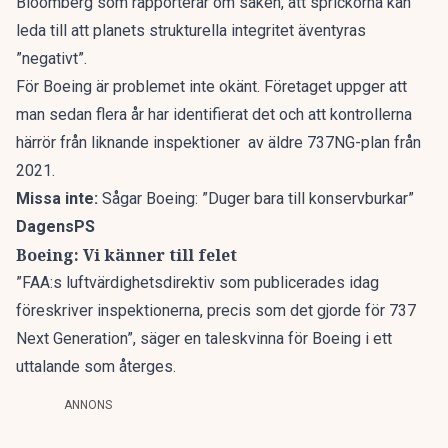
Bloomberg
som rapporterar om saken, att sprickorna kan
leda till att planets strukturella integritet äventyras
”negativt”.
För Boeing är problemet inte okänt. Företaget uppger att
man sedan flera år har identifierat det och att kontrollerna
härrör från liknande inspektioner av äldre 737NG-plan från
2021.
Missa inte:
Sågar Boeing: ”Duger bara till konservburkar”
DagensPS
Boeing: Vi känner till felet
”FAA:s luftvärdighetsdirektiv som publicerades idag
föreskriver inspektionerna, precis som det gjorde för 737
Next Generation”, säger en taleskvinna för Boeing i ett
uttalande som återges.
ANNONS