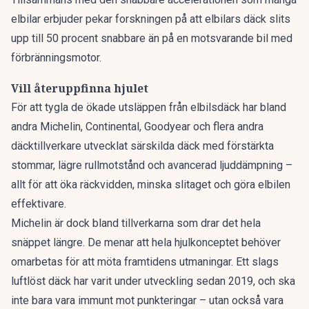
elbilar erbjuder pekar forskningen på att elbilars däck slits
upp till 50 procent snabbare än på en motsvarande bil med
förbränningsmotor.
Vill återuppfinna hjulet
För att tygla de ökade utsläppen från elbilsdäck har bland
andra Michelin, Continental, Goodyear och flera andra
däcktillverkare utvecklat särskilda däck med förstärkta
stommar, lägre rullmotstånd och avancerad ljuddämpning –
allt för att öka räckvidden, minska slitaget och göra elbilen
effektivare.
Michelin är dock bland tillverkarna som drar det hela
snäppet längre. De menar att hela hjulkonceptet behöver
omarbetas för att möta framtidens utmaningar.
Ett slags
luftlöst däck
har varit under utveckling sedan 2019, och ska
inte bara vara immunt mot punkteringar – utan också vara