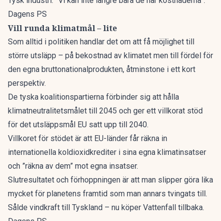
Tysk industri: ”Vi kan inte längre bära de här kostnaderna”.
Dagens PS
Vill runda klimatmål – lite
Som alltid i politiken handlar det om att få möjlighet till
större utsläpp – på bekostnad av klimatet men till fördel för
den egna bruttonationalprodukten, åtminstone i ett kort
perspektiv.
De tyska koalitionspartierna förbinder sig att hålla
klimatneutralitetsmålet till 2045 och ger ett villkorat stöd
för det utsläppsmål EU satt upp till 2040.
Villkoret för stödet är att EU-länder får räkna in
internationella koldioxidkrediter i sina egna klimatinsatser
och ”räkna av dem” mot egna insatser.
Slutresultatet och förhoppningen är att man slipper göra lika
mycket för planetens framtid som man annars tvingats till.
Sålde vindkraft till Tyskland – nu köper Vattenfall tillbaka.