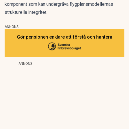
komponent som kan undergräva flygplansmodellernas
strukturella integritet.
ANNONS
Gör pensionen enklare att förstå och hantera
ANNONS