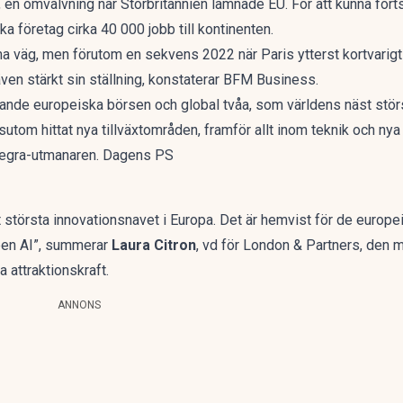
, en omvälvning när Storbritannien lämnade EU. För att kunna forts
ka företag cirka 40 000 jobb till kontinenten.
ma väg, men förutom en sekvens 2022 när Paris ytterst kortvarigt
även stärkt sin ställning, konstaterar
BFM Business.
ande europeiska börsen och global tvåa, som världens näst stör
tom hittat nya tillväxtområden, framför allt inom teknik och nya f
Stegra-utmanaren. Dagens PS
t största innovationsnavet i Europa. Det är hemvist för de europ
pen AI”, summerar
Laura Citron
, vd för London & Partners, den 
 attraktionskraft.
ANNONS