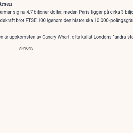
örsen
ar sig nu 4,7 biljoner dollar, medan Paris ligger på cirka 3 biljo
skraft bröt FTSE 100 igenom den historiska 10 000-poängsgräns
ngen är uppkomsten av Canary Wharf, ofta kallat Londons ”andra sta
ANNONS