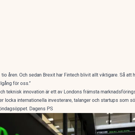
io åren. Och sedan Brexit har Fintech blivit allt viktigare. Så att h
illgång för oss.”
 och teknisk innovation är ett av Londons främsta marknadsföring
er locka internationella investerare, talanger och startups som s
 söndagsöppet. Dagens PS