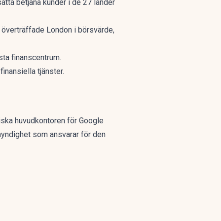
ätta betjäna kunder i de 27 länder
 överträffade London i börsvärde,
sta finanscentrum.
inansiella tjänster.
eiska huvudkontoren för Google
myndighet som ansvarar för den