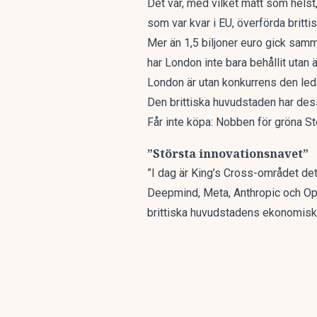
Det var, med vilket mått som helst
som var kvar i EU, överförda brittis
Mer än 1,5 biljoner euro gick sam
har London inte bara behållit utan 
London är utan konkurrens den led
Den brittiska huvudstaden har dessu
Får inte köpa: Nobben för gröna 
”Största innovationsnavet”
”I dag är King’s Cross-området de
Deepmind, Meta, Anthropic och O
brittiska huvudstadens ekonomiska