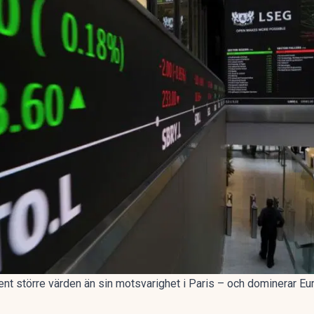
nt större värden än sin motsvarighet i Paris – och dominerar Eur