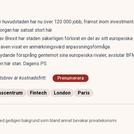
 av huvudstaden har nu över 120 000 jobb, främst inom investment b
rgan har satsat stort här.
 av Brexit har staden säkerligen förlorat en del av sitt europeis
n även visat en anmärkningsvärd anpassningsförmåga.
tydande försprång gentemot sina europeiska rivaler, avslutar BF
n här stan. Dagens PS
sbrev är kostnadsfritt:
Prenumerera
nscentrum
Fintech
London
Paris
ed gedigen bakgrund som bland annat bevakar privatekonomi.