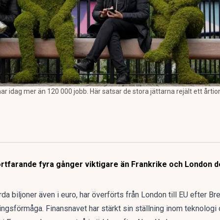
 idag mer än 120 000 jobb. Här satsar de stora jättarna rejält ett årtiond
fortfarande fyra gånger viktigare än Frankrike och London 
da biljoner även i euro, har överförts från London till EU efter Brex
gsförmåga. Finansnavet har stärkt sin ställning inom teknologi o