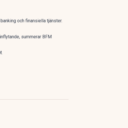
anking och finansiella tjänster.
ka inflytande, summerar BFM
M.