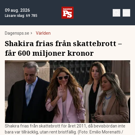
09 aug. 2026
Läsare idag:
69 785
Dagensps.se
Världen
Shakira frias från skattebrott –
får 600 miljoner kronor
Shakira frias från skattebrott för året 2011, då bevisbördan inte
bara var tillräcklig, utan rent bristfällig. (Foto: Emilio Morenatti /