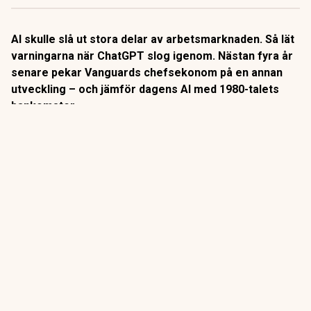
AI skulle slå ut stora delar av arbetsmarknaden. Så lät
varningarna när ChatGPT slog igenom. Nästan fyra år
senare pekar Vanguards chefsekonom på en annan
utveckling – och jämför dagens AI med 1980-talets
bankomater.
När
bankomaterna
började breda ut sig på 1980-talet låg
slutsatsen nära till hands: snart behövs inga
banktjänstemän längre.
Så blev det inte riktigt.
ANNONS
Gör pensionen enklare att förstå och hantera