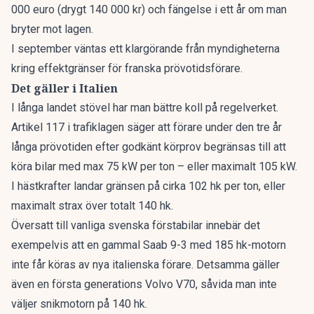
000 euro (drygt 140 000 kr) och fängelse i ett år om man
bryter mot lagen.
I september väntas ett klargörande från myndigheterna
kring effektgränser för franska prövotidsförare.
Det gäller i Italien
I långa landet stövel har man bättre koll på regelverket.
Artikel 117 i trafiklagen
säger att förare under den tre år
långa prövotiden efter godkänt körprov begränsas till att
köra bilar med max 75 kW per ton – eller maximalt 105 kW.
I hästkrafter landar gränsen på cirka 102 hk per ton, eller
maximalt strax över totalt 140 hk.
Översatt till vanliga svenska förstabilar innebär det
exempelvis att en gammal Saab 9-3 med 185 hk-motorn
inte får köras av nya italienska förare. Detsamma gäller
även en första generations Volvo V70, såvida man inte
väljer snikmotorn på 140 hk.