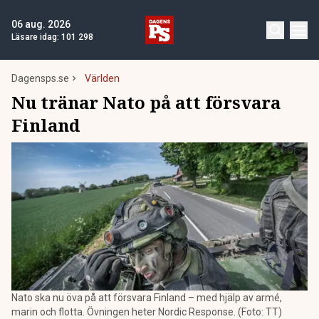
06 aug. 2026
Läsare idag:
101 298
Dagensps.se
Världen
Nu tränar Nato på att försvara
Finland
Nato ska nu öva på att försvara Finland – med hjälp av armé,
marin och flotta. Övningen heter Nordic Response. (Foto: TT)