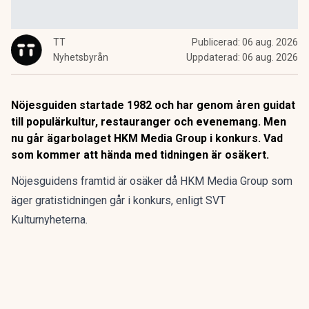
TT
Publicerad:
06 aug. 2026
Nyhetsbyrån
Uppdaterad:
06 aug. 2026
Nöjesguiden startade 1982 och har genom åren guidat
till populärkultur, restauranger och evenemang. Men
nu går ägarbolaget HKM Media Group i konkurs. Vad
som kommer att hända med tidningen är osäkert.
Nöjesguidens framtid är osäker då HKM Media Group som
äger gratistidningen går i konkurs, enligt SVT
Kulturnyheterna.
Nöjesguiden startade 1982 och har genom åren guidat till
populärkultur, restauranger och evenemang. Men nu går
ägarbolaget HKM Media Group i konkurs. Vad som kommer
att hända med tidningen är osäkert.