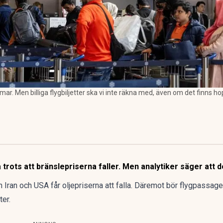
mar. Men billiga flygbiljetter ska vi inte räkna med, även om det finns h
a trots att bränslepriserna faller. Men analytiker säger att 
 Iran och USA får oljepriserna att falla. Däremot bör flygpassag
ter.