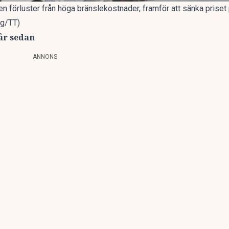
n förluster från höga bränslekostnader, framför att sänka priset på
rg/TT)
 år sedan
ANNONS