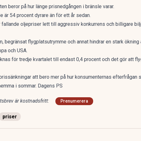
en beror på hur länge prisnedgången i bränsle varar.
de är 54 procent dyrare än för ett år sedan.
där fallande oljepriser lett till aggressiv konkurrens och billigare 
an, begränsat flygplatsutrymme och annat hindrar en stark ökning
ropa och USA.
knas för tredje kvartalet till endast 0,4 procent och det gör att fl
issänkningar att bero mer på hur konsumenternas efterfrågan se
 hemma i sommar. Dagens PS
sbrev är kostnadsfritt:
Prenumerera
priser