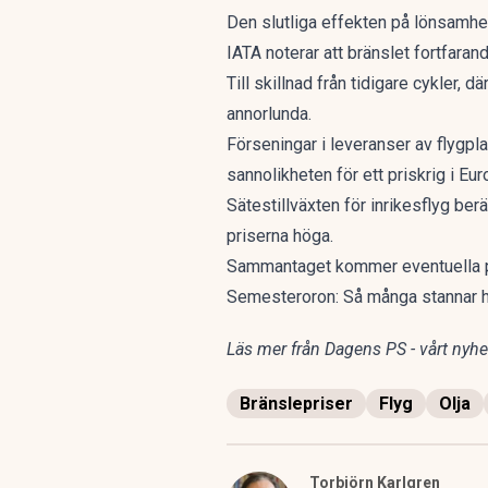
Den slutliga effekten på lönsamhet
IATA noterar att bränslet fortfaran
Till skillnad från tidigare cykler, 
annorlunda.
Förseningar i leveranser av flygpl
sannolikheten för ett priskrig i Eu
Sätestillväxten för inrikesflyg berä
priserna höga.
Sammantaget kommer eventuella pr
Semesteroron: Så många stannar
Läs mer från Dagens PS - vårt nyhet
Bränslepriser
Flyg
Olja
Torbjörn Karlgren