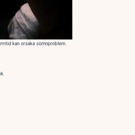
kärmtid kan orsaka sömnproblem.
sk.