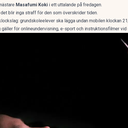
mästare
Masafumi Koki
i ett uttalande på fredagen.
et blir inga straff för den som överskrider tiden.
 klockslag: grundskoleelever ska lägga undan mobilen klockan 21
gäller för onlineundervisning, e-sport och instruktionsfilmer vid