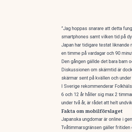
”Jag hoppas snarare att detta fung
smartphones samt vilken tid på d
Japan har tidigare testat liknand
en timme på vardagar och 90 minute
Den gången gällde det bara barn oc
Diskussionen om skärmtid är dock 
skärmar sent på kvällen
och under 
I Sverige rekommenderar Folkhälso
6 och 12 år håller sig max 2 timma
under två år, är rådet att helt undvi
Fakta om mobilförslaget
Japanska ungdomar är online i ge
Tvåtimmarsgränsen gäller fritiden o