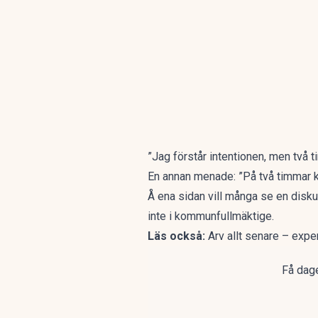
”Jag förstår intentionen, men två 
En annan menade: ”På två timmar ka
Å ena sidan vill många se en disk
inte i kommunfullmäktige.
Läs också:
Arv allt senare – expe
Få dage