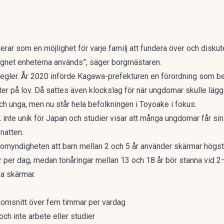
erar som en möjlighet för varje familj att fundera över och disk
ygnet enheterna används”, säger borgmästaren.
e regler. År 2020 införde Kagawa-prefekturen en förordning som b
r på lov. Då sattes även klockslag för när ungdomar skulle lägg
h unga, men nu står hela befolkningen i Toyoake i fokus.
inte unik för Japan och studier visar att många ungdomar får si
natten.
myndigheten att barn mellan 2 och 5 år använder skärmar högst 
r per dag, medan tonåringar mellan 13 och 18 år bör stanna vid 2–
ka skärmar.
nomsnitt över fem timmar per vardag
ch inte arbete eller studier