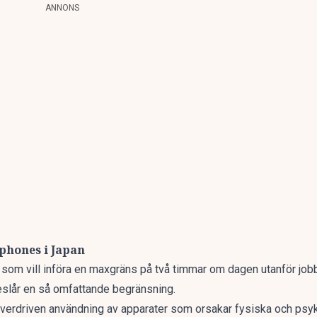
ANNONS
hones i Japan
 som vill införa en maxgräns på två timmar om dagen utanför jobb
eslår en så omfattande begränsning.
ra överdriven användning av apparater som orsakar fysiska och ps