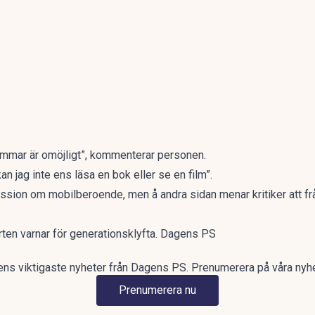
timmar är omöjligt”, kommenterar personen.
n jag inte ens läsa en bok eller se en film”.
ussion om mobilberoende, men å andra sidan menar kritiker att 
rten varnar för generationsklyfta. Dagens PS
ns viktigaste nyheter från Dagens PS. Prenumerera på våra nyh
Prenumerera nu