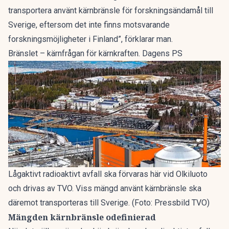
transportera använt kärnbränsle för forskningsändamål till
Sverige, eftersom det inte finns motsvarande
forskningsmöjligheter i Finland”, förklarar man.
Bränslet – kärnfrågan för kärnkraften. Dagens PS
Lågaktivt radioaktivt avfall ska förvaras här vid Olkiluoto
och drivas av TVO. Viss mängd använt kärnbränsle ska
däremot transporteras till Sverige. (Foto: Pressbild TVO)
Mängden kärnbränsle odefinierad