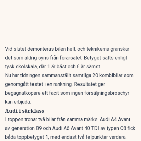
Vid slutet demonteras bilen helt, och teknikerna granskar
det som aldrig syns från förarsätet. Betyget sätts enligt
tysk skolskala, där 1 är bäst och 6 är sämst.
Nu har tidningen sammanställt
samtliga 20 kombibilar som
genomgått testet i en rankning
. Resultatet ger
begagnatköpare ett facit som ingen försäljningsbroschyr
kan erbjuda.
Audi i särklass
I toppen tronar två bilar från samma märke. Audi A4 Avant
av generation B9 och
A
udi A6 Avant 40 TDI av typen C8 fick
båda toppbetyget 1, med endast två felpunkter vardera.