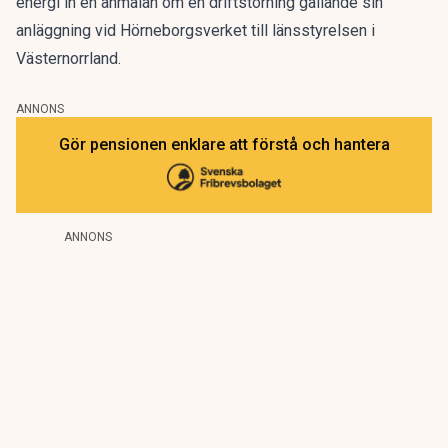
energi in en anmälan om en driftstörning gällande sin
anläggning vid Hörneborgsverket till länsstyrelsen i
Västernorrland.
ANNONS
Gör pensionen enklare att förstå och hantera
ANNONS