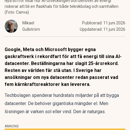
Nya siffror visar hur AI-utvecklingen och behovet av energi
riskerar att bli en flaskhals för både teknikbolag och samhällen.
(Foto: Canva)
Mikael
Publicerad:
11 juni 2026
Gullström
Uppdaterad:
11 juni 2026
Google, Meta och Microsoft bygger egna
gaskraftverk i rekordfart för att få energi till sina AI-
datacenter. Beställningarna har slagit 25-årsrekord.
Resten av världen får stå utan. I Sverige har
ansökningar om nya datacenter redan passerat vad
fem kärnkraftsreaktorer kan leverera.
Techbolagen spenderar hundratals miljarder på att bygga
datacenter. De behöver gigantiska mängder el. Men
lösningen är varken sol eller vind. Den är naturgas.
ANNONS