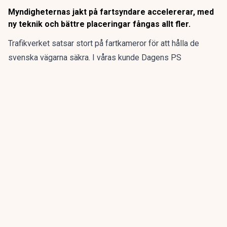
Myndigheternas jakt på fartsyndare accelererar, med
ny teknik och bättre placeringar fångas allt fler.
Trafikverket satsar stort på fartkameror för att hålla de
svenska vägarna säkra. I våras kunde Dagens PS
rapportera om
några nya kameraplaceringar
som gav bättre
översyn på alla körfält, och lät kameran få fri inblick i bilen
via vindrutan – för att upptäcka eventuella andra brott.
ANNONS