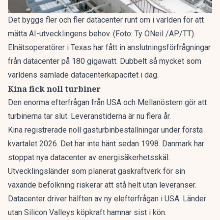
Det byggs fler och fler datacenter runt om i världen för att
mätta AI-utvecklingens behov. (Foto: Ty ONeil /AP/TT).
Elnätsoperatörer i Texas har fått in anslutningsförfrågningar
från datacenter på 180 gigawatt. Dubbelt så mycket som
världens samlade datacenterkapacitet i dag.
Kina fick noll turbiner
Den enorma efterfrågan från USA och Mellanöstern gör att
turbinerna tar slut. Leveranstiderna är nu flera år.
Kina registrerade noll gasturbinbeställningar under första
kvartalet 2026. Det har inte hänt sedan 1998. Danmark har
stoppat nya datacenter
av energisäkerhetsskäl.
Utvecklingsländer som planerat gaskraftverk för sin
växande befolkning riskerar att stå helt utan leveranser.
Datacenter
driver hälften av ny elefterfrågan
i USA. Länder
utan Silicon Valleys köpkraft hamnar sist i kön.