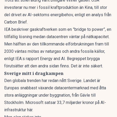
Trots att
solel aldrig varit billigare
vinner gasen. USA
investerar nu mer i fossil kraftproduktion än Kina, till stor
del drivet av AI-sektorns energibehov, enligt en analys från
Carbon Brief
.
IEA beskriver gaskraftverken som en ”bridge to power”, en
tillfällig lösning medan datacentren väntar på nätkapacitet.
Men hälften av den tillkommande elförbrukningen fram till
2030 väntas mötas av naturgas och andra fossila källor,
enligt IEA:s rapport
Energy and AI
. Begreppet brygga
förutsätter att den andra sidan finns. Det är inte säkert.
Sverige mitt i dragkampen
Den globala trenden har redan nått Sverige. Landet är
Europas snabbast växande datacentermarknad med åtta
stora anläggningar under byggnation, från Gävle till
Stockholm. Microsoft
satsar 33,7 miljarder kronor
på AI-
infrastruktur här.