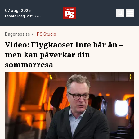
07 aug. 2026
Läsare idag:
232 725
Dagensps.se
PS Studio
Video:
Flygkaoset inte här än –
men kan påverkar din
sommarresa