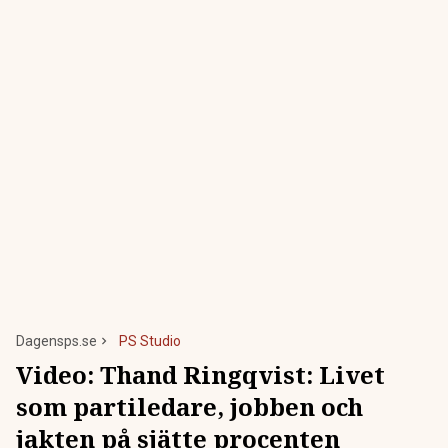
Dagensps.se
PS Studio
Video:
Thand Ringqvist: Livet
som partiledare, jobben och
jakten på sjätte procenten