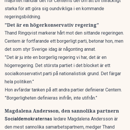
majoritet
handlar det för Centerns del om att bli tillräckligt
starka för att göra sig oundvikliga i en kommande
regeringsbildning.
”Det är en högerkonservativ regering”
Thand Ringqvist markerar hårt mot den sittande regeringen.
Centern är fortfarande ett borgerligt parti, betonar hon, men
det som styr Sverige idag är någonting annat.
”Det är ju inte en borgerlig regering vi har, det är en
högerregering. Det största partiet i det blocket är ett
socialkonservativt parti på nationalistisk grund. Det färgar
hela politiken.”
Hon avfärdar tanken på att andra partier definierar Centern.
”Borgerligheten definieras inifrån, inte utifrån.”
Magdalena Andersson, den sannolika partnern
Socialdemokraternas
ledare
Magdalena Andersson
är
den mest sannolika samarbetspartnern, medger Thand