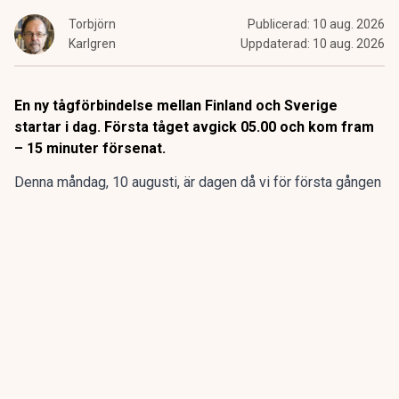
Torbjörn
Publicerad:
10 aug. 2026
Karlgren
Uppdaterad:
10 aug. 2026
En ny tågförbindelse mellan Finland och Sverige
startar i dag. Första tåget avgick 05.00 och kom fram
– 15 minuter försenat.
Denna måndag, 10 augusti, är dagen då vi för första gången
på nästan 40 år får en daglig tågförbindelse mellan Finland
och Sverige.
Två tåg kör varje dag från Uleåborg till Haparanda – vilket
inte skett sedan rälsbussarna slutade gå för 40 år sedan.
ANNONS
Gör pensionen enklare att förstå och hantera