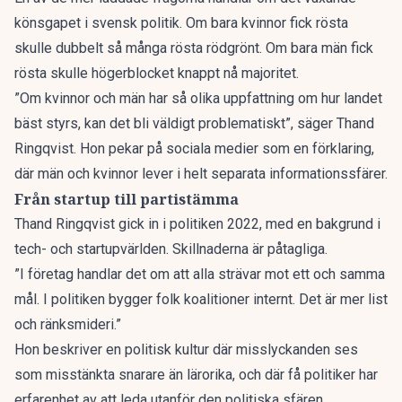
könsgapet i svensk politik. Om bara kvinnor fick rösta
skulle dubbelt så många rösta rödgrönt. Om bara män fick
rösta skulle högerblocket knappt nå majoritet.
”Om kvinnor och män har så olika uppfattning om hur landet
bäst styrs, kan det bli väldigt problematiskt”, säger Thand
Ringqvist. Hon pekar på sociala medier som en förklaring,
där män och kvinnor lever i helt separata informationssfärer.
Från startup till partistämma
Thand Ringqvist gick in i politiken 2022, med en bakgrund i
tech- och startupvärlden. Skillnaderna är påtagliga.
”I företag handlar det om att alla strävar mot ett och samma
mål. I politiken bygger folk koalitioner internt. Det är mer list
och ränksmideri.”
Hon beskriver en politisk kultur där misslyckanden ses
som misstänkta snarare än lärorika, och där få politiker har
erfarenhet av att leda utanför den politiska sfären.