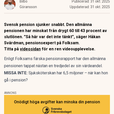
Bilbo
Publicerad:
31 okt. 2025
Göransson
Uppdaterad:
31 okt. 2025
Svensk pension sjunker snabbt. Den allmänna
pensionen har minskat från drygt 60 till 43 procent av
slutlönen. ”Så här var det inte tänkt”, säger Håkan
Svärdman, pensionsexpert på Folksam.
Titta på
videosidan
för en ren videoupplevelse.
Enligt Folksams färska pensionsrapport har den allmänna
pensionen tappat nästan en tredjedel av sin värdeandel.
MISSA INTE:
Sjuksköterskan har 6,5 miljoner – när kan hon
gå i pension?
ANNONS
Onödigt höga avgifter kan minska din pension