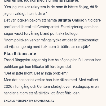
Men en sak tog hon med sig från näringslivet.
”Om jag inte kan rekrytera in de som är bättre än jag, då är
jag en väldigt liten ledare.”
Det var logiken bakom att hämta
Birgitta Ohlsson
, tidigare
profilerad liberal, till Centerpartiet. En rekrytering som hon
säger väckt förvåning bland politiska kollegor.
”Inom politiken verkar många tycka att det är jättekonstigt
att vilja omge sig med folk som är bättre än en själv.”
Plan B finns inte
Thand Ringqvist säger sig inte ha någon plan B. Lämnar hon
politiken går hon tillbaka till företagandet.
”Det är jätteskönt. Det är inga problem.”
Men det scenariot verkar hon inte räkna med. Med
valåret
2026 i full gång
och Centern stadigt över riksdagsspärren
handlar allt om att nå tillräckligt långt förbi den.
EKDALS PERSPEKTIV SPONSRAS AV