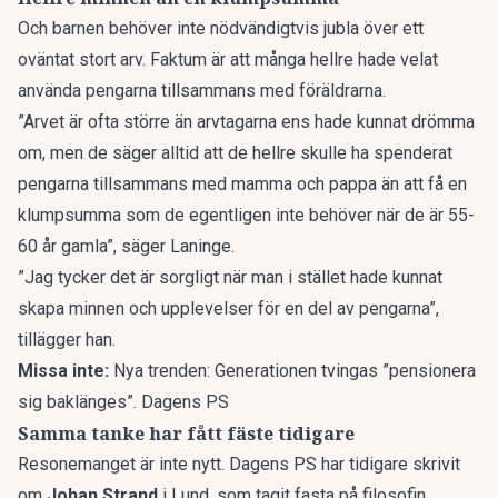
Och barnen behöver inte nödvändigtvis jubla över ett
oväntat stort arv. Faktum är att många hellre hade velat
använda pengarna tillsammans med föräldrarna.
”Arvet är ofta större än arvtagarna ens hade kunnat drömma
om, men de säger alltid att de hellre skulle ha spenderat
pengarna tillsammans med mamma och pappa än att få en
klumpsumma som de egentligen inte behöver när de är 55-
60 år gamla”, säger Laninge.
”Jag tycker det är sorgligt när man i stället hade kunnat
skapa minnen och upplevelser för en del av pengarna”,
tillägger han.
Missa inte:
Nya trenden: Generationen tvingas ”pensionera
sig baklänges”. Dagens PS
Samma tanke har fått fäste tidigare
Resonemanget är inte nytt.
Dagens PS har tidigare skrivit
om
Johan Strand
i Lund, som tagit fasta på filosofin