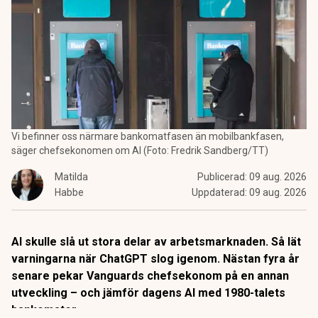
Vi befinner oss närmare bankomatfasen än mobilbankfasen,
säger chefsekonomen om AI (Foto: Fredrik Sandberg/TT)
Matilda
Publicerad:
09 aug. 2026
Habbe
Uppdaterad:
09 aug. 2026
AI skulle slå ut stora delar av arbetsmarknaden. Så lät
varningarna när ChatGPT slog igenom. Nästan fyra år
senare pekar Vanguards chefsekonom på en annan
utveckling – och jämför dagens AI med 1980-talets
bankomater.