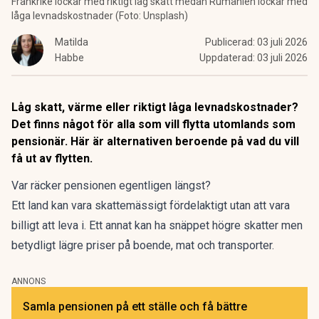
Frankrike lockar med riktigt låg skatt medan Rumänien lockar med
låga levnadskostnader (Foto: Unsplash)
Matilda
Publicerad:
03 juli 2026
Habbe
Uppdaterad:
03 juli 2026
Låg skatt, värme eller riktigt låga levnadskostnader?
Det finns något för alla som vill flytta utomlands som
pensionär. Här är alternativen beroende på vad du vill
få ut av flytten.
Var räcker pensionen egentligen längst?
Ett land kan vara skattemässigt fördelaktigt utan att vara
billigt att leva i. Ett annat kan ha snäppet högre skatter men
betydligt lägre priser på boende, mat och transporter.
ANNONS
Samla pensionen på ett ställe och få bättre