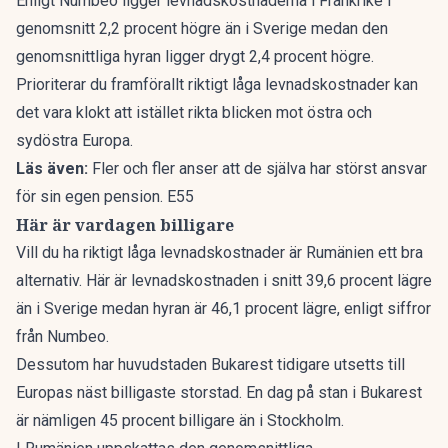
Enligt Numbeo ligger levnadskostnaderna i Frankrike i
genomsnitt 2,2 procent högre än i Sverige medan den
genomsnittliga hyran ligger drygt 2,4 procent högre.
Prioriterar du framförallt riktigt låga levnadskostnader kan
det vara klokt att istället rikta blicken mot östra och
sydöstra Europa.
Läs även:
Fler och fler anser att de själva har störst ansvar
för sin egen pension. E55
Här är vardagen billigare
Vill du ha riktigt låga levnadskostnader
är Rumänien ett bra
alternativ. Här är levnadskostnaden i snitt 39,6 procent lägre
än i Sverige medan hyran är 46,1 procent lägre, enligt siffror
från Numbeo.
Dessutom har huvudstaden Bukarest
tidigare utsetts till
Europas näst billigaste storstad. En dag på stan i Bukarest
är nämligen 45 procent billigare än i Stockholm.