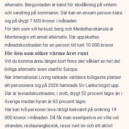
alternativ
. Bergsstaden är känd för skidåkning på vintern
och vandring på sommaren. Där kan en ensam person klara
sig på drygt 7 600 kronor i månaden.
För den som vill ha kust, berg och Medelhavskänsla är
Montenegro ett annat alternativ. Där uppskattas
månadskostnaden för en person till runt 10 000 kronor.
För den som söker värme året runt
Vill du komma ännu längre bort finns det såklart en hel del
billiga alternativ även utanför Europa.
När International Living rankade
världens billigaste platser
att pensionera sig på 2026 hamnade Sri Lanka högst upp.
Där är levnadskostnaden, i snitt, drygt 52 procent lägre än i
Sverige medan hyran är 65 procent lägre.
Här kan två personer leva riktigt bekvämt på omkring 19
000 kronor i månaden. Då får man exempelvis en villa vid
stranden, restaurangbesök, resor runt ön och ett aktivt