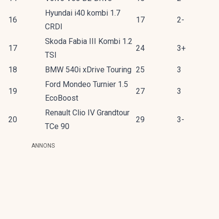
Hyundai i40 kombi 1.7
16
17
2-
CRDI
Skoda Fabia III Kombi 1.2
17
24
3+
TSI
18
BMW 540i xDrive Touring
25
3
Ford Mondeo Turnier 1.5
19
27
3
EcoBoost
Renault Clio IV Grandtour
20
29
3-
TCe 90
ANNONS