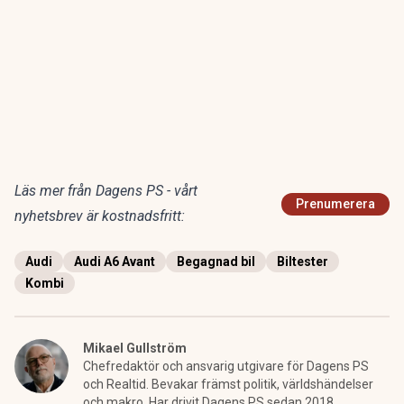
Läs mer från Dagens PS - vårt
Prenumerera
nyhetsbrev är kostnadsfritt:
Audi
Audi A6 Avant
Begagnad bil
Biltester
Kombi
Mikael Gullström
Chefredaktör och ansvarig utgivare för Dagens PS
och Realtid. Bevakar främst politik, världshändelser
och makro. Har drivit Dagens PS sedan 2018.