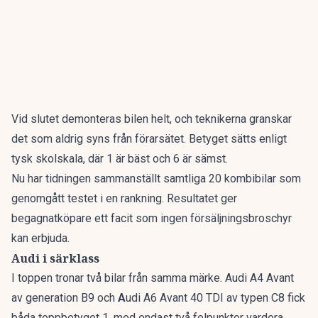
Vid slutet demonteras bilen helt, och teknikerna granskar
det som aldrig syns från förarsätet. Betyget sätts enligt
tysk skolskala, där 1 är bäst och 6 är sämst.
Nu har tidningen sammanställt
samtliga 20 kombibilar som
genomgått testet i en rankning
. Resultatet ger
begagnatköpare ett facit som ingen försäljningsbroschyr
kan erbjuda.
Audi i särklass
I toppen tronar två bilar från samma märke. Audi A4 Avant
av generation B9 och
A
udi A6 Avant 40 TDI av typen C8 fick
båda toppbetyget 1, med endast två felpunkter vardera.