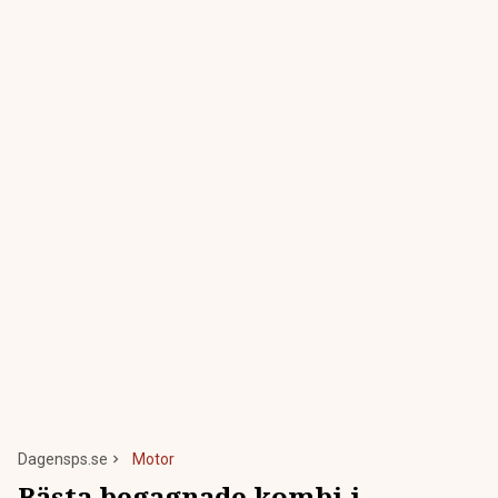
Dagensps.se
Motor
Bästa begagnade kombi i