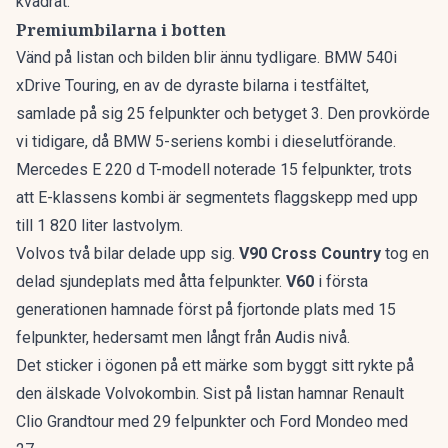
kvadrat
.
Premiumbilarna i botten
Vänd på listan och bilden blir ännu tydligare. BMW 540i
xDrive Touring, en av de dyraste bilarna i testfältet,
samlade på sig 25 felpunkter och betyget 3. Den provkörde
vi tidigare, då
BMW 5-seriens kombi
i dieselutförande.
Mercedes E 220 d T-modell noterade 15 felpunkter, trots
att
E-klassens kombi
är segmentets flaggskepp med upp
till 1 820 liter lastvolym.
Volvos två bilar delade upp sig.
V90 Cross Country
tog en
delad sjundeplats med åtta felpunkter.
V60
i första
generationen hamnade först på fjortonde plats med 15
felpunkter, hedersamt men långt från Audis nivå.
Det sticker i ögonen på ett märke som byggt sitt rykte på
den älskade Volvokombin
. Sist på listan hamnar Renault
Clio Grandtour med 29 felpunkter och Ford Mondeo med