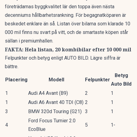
företrädarnas byggkvalitet lär den toppa även nästa
decenniums hållbarhetsrankning. För begagnatköparen är
beskedet enklare än så. Listan över bilarna som klarade 10
000 mil finns nu svart på vitt, och de smartaste köpen står
sällan i premiumhallen.
FAKTA: Hela listan, 20 kombibilar efter 10 000 mil
Felpunkter och betyg enligt AUTO BILD. Lägre siffra är
bättre.
Betyg
Placering
Modell
Felpunkter
Auto Bild
1
Audi A4 Avant (B9)
2
1
1
Audi A6 Avant 40 TDI (C8)
2
1
3
BMW 320d Touring (G21)
3
1
Ford Focus Turnier 2.0
4
5
1-
EcoBlue