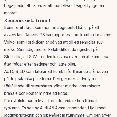
begagnade elbilar
visar att modellvalet väger tyngre än
märket.
Kombins sista triumf
Ironin är att facit kommer när segmentet håller på att
avvecklas. Dagens PS har rapporterat om
kombi-döden hos
Volvo
, som i praktiken är på väg att bli ett renodlat suv-
märke. Samtidigt menar Ralph Gilles, designchef på
Stellantis, att
SUV-trenden kan vara över
och att kunderna
åter frågar efter sedaner och lägre bilar.
AUTO BILD konstaterar att kombin fortfarande slår suven
på de praktiska punkterna. Den ger mer lastvolym i
förhållande till yttermåtten, väger mindre, drar mindre
bränsle och kostar mindre att köpa.
För nybilsköparen lever formatet vidare hos främst
tyskarna. En
helt ny Audi A6 Avant
lanserades i fjol, med
laddhybridteknik och bibehållet lastutrymme. Om den ärver