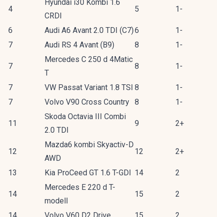
Hyundai i30 Kombi 1.6
4
5
1-
CRDI
6
Audi A6 Avant 2.0 TDI (C7)
6
1-
7
Audi RS 4 Avant (B9)
8
1-
Mercedes C 250 d 4Matic
7
8
1-
T
7
VW Passat Variant 1.8 TSI
8
1-
7
Volvo V90 Cross Country
8
1-
Skoda Octavia III Combi
11
9
2+
2.0 TDI
Mazda6 kombi Skyactiv-D
12
12
2+
AWD
13
Kia ProCeed GT 1.6 T-GDI
14
2
Mercedes E 220 d T-
14
15
2
modell
14
Volvo V60 D2 Drive
15
2