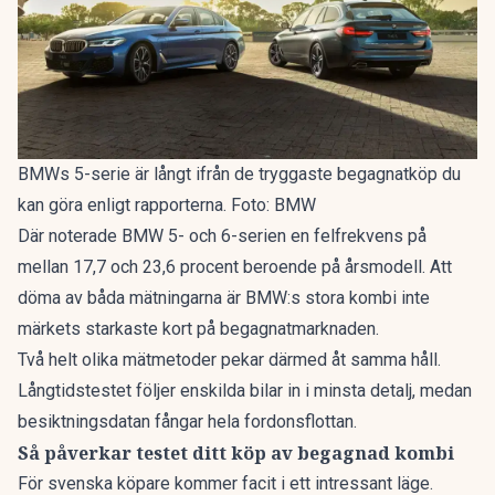
BMWs 5-serie är långt ifrån de tryggaste begagnatköp du
kan göra enligt rapporterna. Foto: BMW
Där noterade BMW 5- och 6-serien en felfrekvens på
mellan 17,7 och 23,6 procent beroende på årsmodell. Att
döma av båda mätningarna är BMW:s stora kombi inte
märkets starkaste kort på begagnatmarknaden.
Två helt olika mätmetoder pekar därmed åt samma håll.
Långtidstestet följer enskilda bilar in i minsta detalj, medan
besiktningsdatan fångar hela fordonsflottan.
Så påverkar testet ditt köp av begagnad kombi
För svenska köpare kommer facit i ett intressant läge.