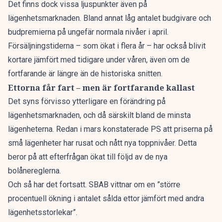
Det finns dock vissa ljuspunkter även på
lägenhetsmarknaden. Bland annat låg antalet budgivare och
budpremierna på ungefär normala nivåer i april.
Försäljningstiderna –
som ökat i flera år
– har också blivit
kortare jämfört med tidigare under våren, även om de
fortfarande är längre än de historiska snitten.
Ettorna får fart – men är fortfarande kallast
Det syns förvisso ytterligare en förändring på
lägenhetsmarknaden, och då särskilt bland de minsta
lägenheterna.
Redan i mars konstaterade PS
att priserna på
små lägenheter har rusat och nått nya toppnivåer. Detta
beror på att efterfrågan ökat till följd
av de nya
bolånereglerna
.
Och så har det fortsatt. SBAB vittnar om en ”större
procentuell ökning i antalet sålda ettor jämfört med andra
lägenhetsstorlekar”.