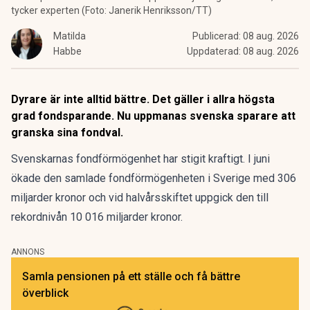
tycker experten (Foto: Janerik Henriksson/TT)
Matilda
Publicerad:
08 aug. 2026
Habbe
Uppdaterad:
08 aug. 2026
Dyrare är inte alltid bättre. Det gäller i allra högsta
grad fondsparande. Nu uppmanas svenska sparare att
granska sina fondval.
Svenskarnas fondförmögenhet har stigit kraftigt
. I juni
ökade den samlade fondförmögenheten i Sverige med 306
miljarder kronor och vid halvårsskiftet uppgick den till
rekordnivån 10 016 miljarder kronor.
ANNONS
Samla pensionen på ett ställe och få bättre
överblick