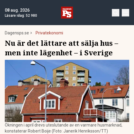
08 aug. 2026
Läsare idag:
52 980
Dagensps.se
Privatekonomi
Nu är det lättare att sälja hus –
men inte lägenhet – i Sverige
Ökningen i april drevs uteslutande av en varmare husmarknad,
konstaterar Robert Boije (Foto: Janerik Henriksson/TT)