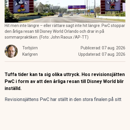
Hit men inte längre – eller rättare sagt inte hit längre. PwC stoppar
den årliga resan till Disney World Orlando och drar in på
sommarpraktiken. (Foto: John Raoux /AP-TT)
Torbjörn
Publicerad:
07 aug. 2026
Karlgren
Uppdaterad:
07 aug. 2026
Tuffa tider kan ta sig olika uttryck. Hos revisionsjätten
PwC i form av att den årliga resan till Disney World blir
inställd.
Revisionsjättens PwC har ställt in den stora finalen på sitt
program för sommarpraktikanterna.
Den flerdagarsresa till Disney World i Orlando som avslutat
15 av de 20 senaste årens sommarpraktik är inställd.