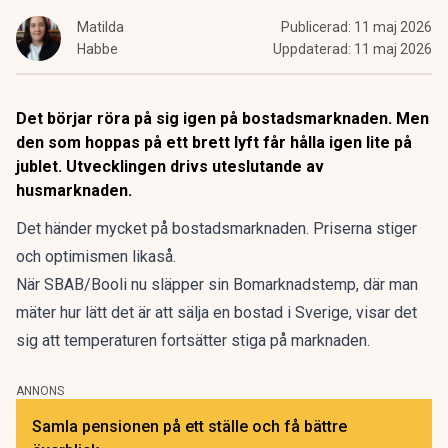
Matilda
Publicerad:
11 maj 2026
Habbe
Uppdaterad:
11 maj 2026
Det börjar röra på sig igen på bostadsmarknaden. Men
den som hoppas på ett brett lyft får hålla igen lite på
jublet. Utvecklingen drivs uteslutande av
husmarknaden.
Det händer mycket på bostadsmarknaden.
Priserna stiger
och
optimismen likaså
.
När SBAB/Booli nu släpper sin
Bomarknadstemp
, där man
mäter hur lätt det är att sälja en bostad i Sverige, visar det
sig att temperaturen fortsätter stiga på marknaden.
ANNONS
Samla pensionen på ett ställe och få bättre