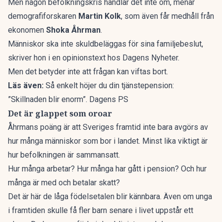
Men någon befolkningskris handlar det inte om, menar
demografiforskaren
Martin Kolk
, som även får medhåll från
ekonomen
Shoka Åhrman
.
Människor ska inte skuldbeläggas för sina familjebeslut,
skriver hon i en opinionstext hos
Dagens Nyheter
.
Men det betyder inte att frågan kan viftas bort.
Läs även:
Så enkelt höjer du din tjänstepension:
”Skillnaden blir enorm”. Dagens PS
Det är glappet som oroar
Åhrmans poäng är att Sveriges framtid inte bara avgörs av
hur många människor som bor i landet. Minst lika viktigt är
hur befolkningen är sammansatt.
Hur många arbetar? Hur många har gått i pension? Och hur
många är med och betalar skatt?
Det är här de låga födelsetalen blir kännbara. Även om unga
i framtiden skulle få fler barn senare i livet uppstår ett