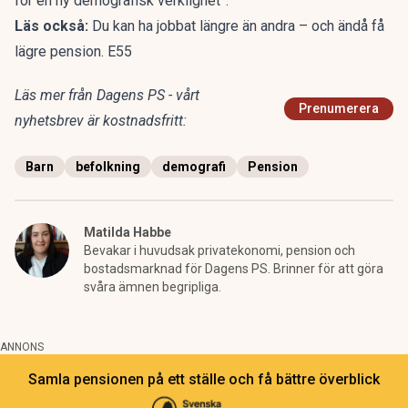
för en ny demografisk verklighet”.
Läs också:
Du kan ha jobbat längre än andra – och ändå få
lägre pension. E55
Läs mer från Dagens PS - vårt
Prenumerera
nyhetsbrev är kostnadsfritt:
Barn
befolkning
demografi
Pension
Matilda Habbe
Bevakar i huvudsak privatekonomi, pension och
bostadsmarknad för Dagens PS. Brinner för att göra
svåra ämnen begripliga.
ANNONS
Samla pensionen på ett ställe och få bättre överblick