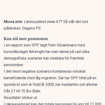
Missa inte:
Lämna jobbet innan 67? Så slår det mot
plånboken. Dagens PS
Kan slå mot pensionen
I en rapport som SPP tagit fram tillsammans med
konsultbolaget Arkwright har man räknat på vad olika
demografiska scenarier kan innebära för framtida
pensionärer.
I det mest negativa scenariot kombineras
minskat
barnafödande med låg migration. Där har SPP tittat på en
typindivid som är född år 2000, har medianlön och arbetar
från 27 till 70 års ålder.
Resultatet sticker ut.
I räkneexemplet kan den totala pensionen
bli upp till 11 000