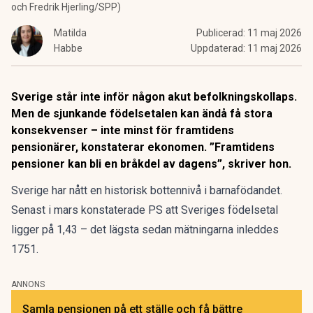
och Fredrik Hjerling/SPP)
Matilda
Publicerad:
11 maj 2026
Habbe
Uppdaterad:
11 maj 2026
Sverige står inte inför någon akut befolkningskollaps.
Men de sjunkande födelsetalen kan ändå få stora
konsekvenser – inte minst för framtidens
pensionärer, konstaterar ekonomen. ”Framtidens
pensioner kan bli en bråkdel av dagens”, skriver hon.
Sverige har
nått en historisk bottennivå
i barnafödandet.
Senast i mars konstaterade PS
att Sveriges födelsetal
ligger på 1,43 – det lägsta sedan mätningarna inleddes
1751.
ANNONS
Samla pensionen på ett ställe och få bättre