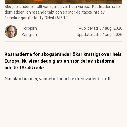
Skogsbränder blir allt vanligare över hela Europa. Kostnaderna för
dem stiger i en rasande takt och en stor del täcks inte av
försäkringar. (Foto: Ty ONeil /AP-TT)
Torbjörn
Publicerad:
07 aug. 2026
Karlgren
Uppdaterad:
07 aug. 2026
Kostnaderna för skogsbränder ökar kraftigt över hela
Europa. Nu visar det sig att en stor del av skadorna
inte är försäkrade.
När skogbränder, värmeböljor och extremväder blir ett
permanent inslag i framför allt europeiska somrar uppstår
ett ”skyddsgap”, varnar försäkringsbolagen.
ANNONS
Samla pensionen på ett ställe och få bättre
överblick