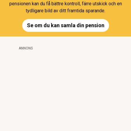
pensionen kan du få bättre kontroll, färre utskick och en
tydligare bild av ditt framtida sparande.
Se om du kan samla din pension
ANNONS