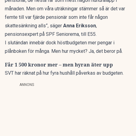
pensionär, de flesta får som mest någon hundralapp i
månaden. Men om våra uträkningar stämmer så är det var
femte till var fjärde pensionär som inte får någon
skattesänkning alls”, säger
Anna Eriksson
,
pensionsexpert på SPF Seniorerna,
till E55.
I slutändan innebär dock höstbudgeten mer pengar i
plånboken för många. Men hur mycket? Ja, det beror på.
Får 1 500 kronor mer – men hyran äter upp
SVT
har räknat på hur fyra hushåll påverkas av budgeten.
ANNONS