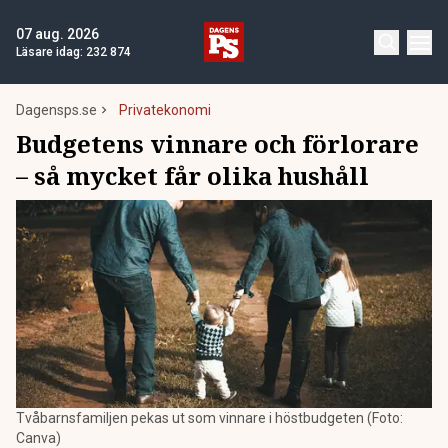
07 aug. 2026
Läsare idag:
232 874
Dagensps.se
Privatekonomi
Budgetens vinnare och förlorare
– så mycket får olika hushåll
Tvåbarnsfamiljen pekas ut som vinnare i höstbudgeten (Foto:
Canva)