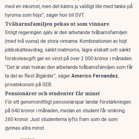
med en inkomst, men det känns ju väldigt lite med tanke på
hyrorna som höjs”, säger hon till SVT.
Tvåbarnsfamiljen pekas ut som vinnare
Enligt regeringen själv är den arbetande tvåbarnsfamiljen
(med två vuxna) de stora vinnarna. Kombinationen av höjt
jobbskatteavdrag, sänkt matmoms, lägre elskatt och sänkt
förskoleavgift ger en vinst på över 2 000 kronor i månaden.
”Det är utan tvekan den arbetande tvåbarnsfamiljen som får
ta del av flest åtgärder”, säger
Americo Fernandez
,
privatekonom på SEB.
Pensionärer och studenter får minst
För ett genomsnittligt pensionärspar landar förstärkningen
på 640 kronor i månaden, medan en student får omkring
260 kronor.
Just studenterna lyfts fram som de som
gynnas allra minst
.