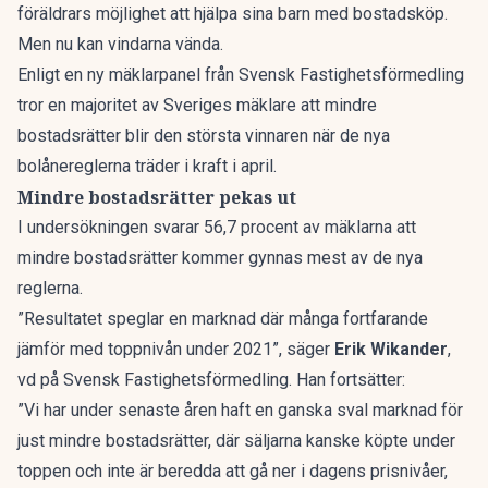
föräldrars möjlighet att hjälpa sina barn med bostadsköp.
Men nu kan vindarna vända.
Enligt en ny
mäklarpanel
från Svensk Fastighetsförmedling
tror en majoritet av Sveriges mäklare att mindre
bostadsrätter blir den största vinnaren
när de nya
bolånereglerna träder i kraft i april
.
Mindre bostadsrätter pekas ut
I undersökningen svarar 56,7 procent av mäklarna att
mindre bostadsrätter kommer gynnas mest av de nya
reglerna.
”Resultatet speglar en marknad där många fortfarande
jämför med toppnivån under 2021”, säger
Erik Wikander
,
vd på Svensk Fastighetsförmedling. Han fortsätter:
”Vi har under senaste åren haft en ganska sval marknad för
just mindre bostadsrätter, där säljarna kanske köpte under
toppen och inte är beredda att gå ner i dagens prisnivåer,