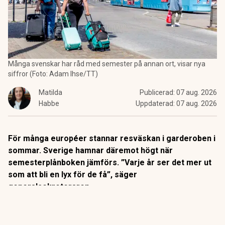
Många svenskar har råd med semester på annan ort, visar nya
siffror (Foto: Adam Ihse/TT)
Matilda
Publicerad:
07 aug. 2026
Habbe
Uppdaterad:
07 aug. 2026
För många européer stannar resväskan i garderoben i
sommar. Sverige hamnar däremot högt när
semesterplånboken jämförs. ”Varje år ser det mer ut
som att bli en lyx för de få”, säger
generalsekreteraren.
Sommaren är högsäsong
för flyg, hotell och fullpackade
resväskor. Men för miljontals européer stannar semestern