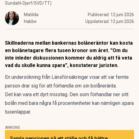
Sundahl-Djerf/SVD/TT)
Matilda
Publicerad:
12 juni 2026
Habbe
Uppdaterad:
12 juni 2026
Skillnaderna mellan bankernas bolåneräntor kan kosta
en bolånetagare flera tusen kronor om året. ”Om du
inte inleder diskussionen kommer du aldrig att få veta
vad du skulle kunna spara”, konstaterar juristen.
En undersökning
från Länsförsäkringar visar att var femte
person drar sig för att förhandla om sin bolåneränta.
Det kan vara ett dyrt misstag. Den som förhandlar ner sitt
bolån med bara några få procentenheter kan nämligen spara
tusenlappar.
ANNONS
Samla pensionen på ett ställe och få bättre