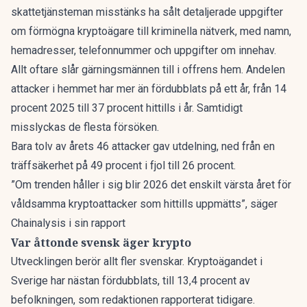
skattetjänsteman misstänks ha sålt detaljerade uppgifter
om förmögna kryptoägare till kriminella nätverk, med namn,
hemadresser, telefonnummer och uppgifter om innehav.
Allt oftare slår gärningsmännen till i offrens hem. Andelen
attacker i hemmet har mer än fördubblats på ett år, från 14
procent 2025 till 37 procent hittills i år. Samtidigt
misslyckas de flesta försöken.
Bara tolv av årets 46 attacker gav utdelning, ned från en
träffsäkerhet på 49 procent i fjol till 26 procent.
”Om trenden håller i sig blir 2026 det enskilt värsta året för
våldsamma kryptoattacker som hittills uppmätts”, säger
Chainalysis i sin rapport
Var åttonde svensk äger krypto
Utvecklingen berör allt fler svenskar. Kryptoägandet i
Sverige har nästan fördubblats, till 13,4 procent av
befolkningen,
som redaktionen rapporterat
tidigare.