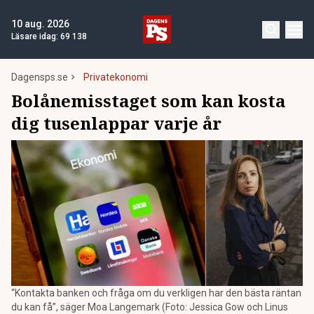
10 aug. 2026
Läsare idag:
69 138
Dagensps.se
Privatekonomi
Bolånemisstaget som kan kosta
dig tusenlappar varje år
“Kontakta banken och fråga om du verkligen har den bästa räntan
du kan få”, säger Moa Langemark (Foto: Jessica Gow och Linus