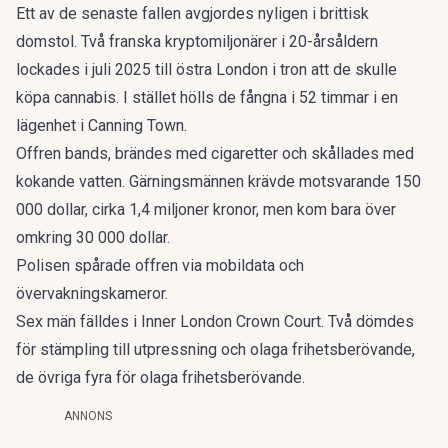
Ett av de senaste fallen avgjordes nyligen i brittisk
domstol. Två franska kryptomiljonärer i 20-årsåldern
lockades i juli 2025 till östra London i tron att de skulle
köpa cannabis. I stället hölls de fångna i 52 timmar i en
lägenhet i Canning Town.
Offren bands, brändes med cigaretter och skållades med
kokande vatten. Gärningsmännen krävde motsvarande 150
000 dollar, cirka 1,4 miljoner kronor, men kom bara över
omkring 30 000 dollar.
Polisen spårade offren via mobildata och
övervakningskameror.
Sex män
fälldes i Inner London Crown Court
. Två dömdes
för stämpling till utpressning och olaga frihetsberövande,
de övriga fyra för olaga frihetsberövande.
ANNONS