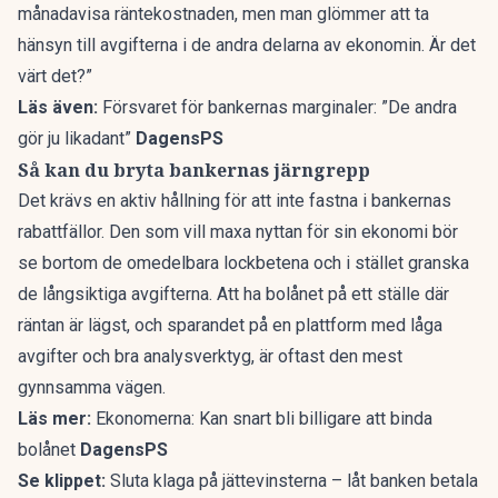
månadavisa räntekostnaden, men man glömmer att ta
hänsyn till avgifterna i de andra delarna av ekonomin. Är det
värt det?”
Läs även:
Försvaret för bankernas marginaler: ”De andra
gör ju likadant”
DagensPS
Så kan du bryta bankernas järngrepp
Det krävs en aktiv hållning för att inte fastna i bankernas
rabattfällor. Den som vill maxa nyttan för sin ekonomi bör
se bortom de omedelbara lockbetena och i stället granska
de långsiktiga avgifterna. Att ha bolånet på ett ställe där
räntan är lägst, och sparandet på en plattform med låga
avgifter och bra analysverktyg, är oftast den mest
gynnsamma vägen.
Läs mer:
Ekonomerna: Kan snart bli billigare att binda
bolånet
DagensPS
Se klippet:
Sluta klaga på jättevinsterna – låt banken betala