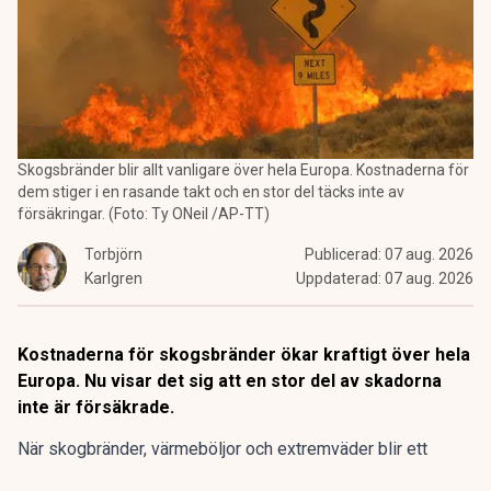
Skogsbränder blir allt vanligare över hela Europa. Kostnaderna för
dem stiger i en rasande takt och en stor del täcks inte av
försäkringar. (Foto: Ty ONeil /AP-TT)
Torbjörn
Publicerad:
07 aug. 2026
Karlgren
Uppdaterad:
07 aug. 2026
Kostnaderna för skogsbränder ökar kraftigt över hela
Europa. Nu visar det sig att en stor del av skadorna
inte är försäkrade.
När skogbränder, värmeböljor och extremväder blir ett
permanent inslag i framför allt europeiska somrar uppstår