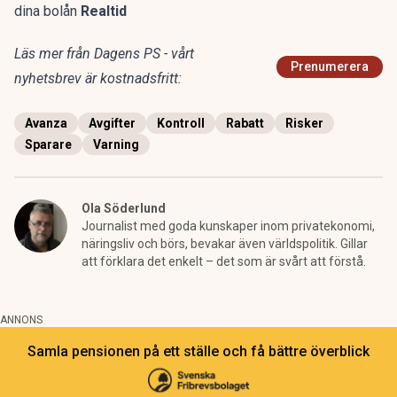
dina bolån
Realtid
Läs mer från Dagens PS - vårt
Prenumerera
nyhetsbrev är kostnadsfritt:
Avanza
Avgifter
Kontroll
Rabatt
Risker
Sparare
Varning
Ola Söderlund
Journalist med goda kunskaper inom privatekonomi,
näringsliv och börs, bevakar även världspolitik. Gillar
att förklara det enkelt – det som är svårt att förstå.
ANNONS
Samla pensionen på ett ställe och få bättre överblick