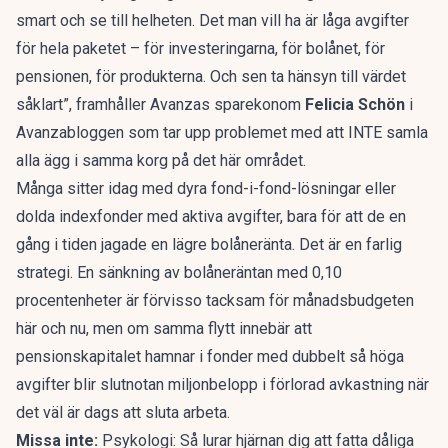
smart och se till helheten. Det man vill ha är låga avgifter
för hela paketet – för investeringarna, för bolånet, för
pensionen, för produkterna. Och sen ta hänsyn till värdet
såklart”, framhåller Avanzas sparekonom
Felicia Schön
i
Avanzabloggen
som tar upp problemet med att INTE samla
alla ägg i samma korg på det här området.
Många sitter idag med dyra fond-i-fond-lösningar eller
dolda indexfonder med aktiva avgifter, bara för att de en
gång i tiden jagade en lägre bolåneränta. Det är en farlig
strategi. En sänkning av bolåneräntan med 0,10
procentenheter är förvisso tacksam för månadsbudgeten
här och nu, men om samma flytt innebär att
pensionskapitalet hamnar i fonder med dubbelt så höga
avgifter blir slutnotan miljonbelopp i förlorad avkastning när
det väl är dags att sluta arbeta.
Missa inte:
Psykologi: Så lurar hjärnan dig att fatta dåliga