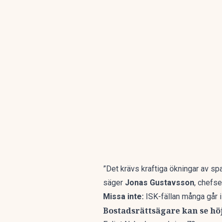
”Det krävs kraftiga ökningar av sp
säger
Jonas Gustavsson
, chefs
Missa inte:
ISK-fällan många går 
Bostadsrättsägare kan se hö