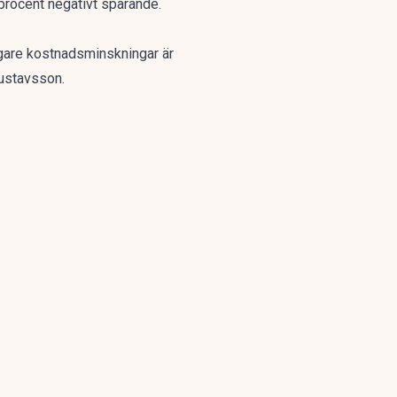
procent negativt sparande.
ligare kostnadsminskningar är
Gustavsson.