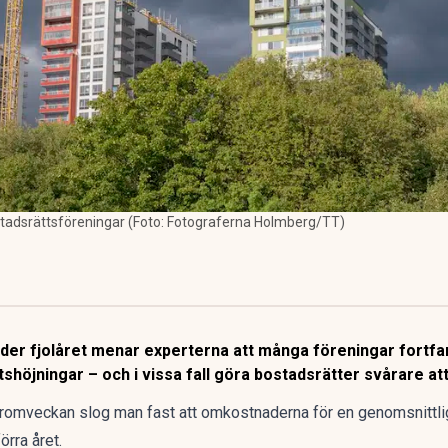
tadsrättsföreningar (Foto: Fotograferna Holmberg/TT)
er fjolåret menar experterna att många föreningar fortfara
tshöjningar – och i vissa fall göra bostadsrätter svårare att
omveckan slog man fast att omkostnaderna för en genomsnittli
örra året.