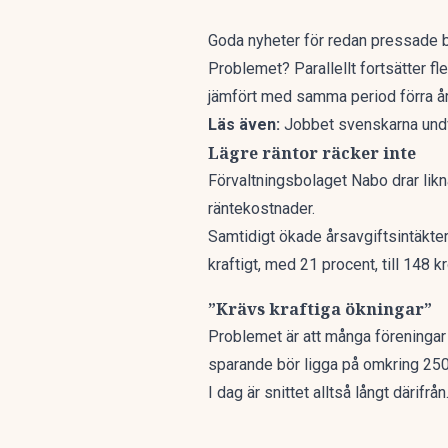
Goda nyheter för
redan pressade br
Problemet? Parallellt fortsätter f
jämfört med samma period förra å
Läs även:
Jobbet svenskarna undv
Lägre räntor räcker inte
Förvaltningsbolaget Nabo drar likn
räntekostnader
.
Samtidigt ökade årsavgiftsintäkte
kraftigt, med 21 procent, till 148 
”Krävs kraftiga ökningar”
Problemet är att många föreningar 
sparande bör ligga på omkring 250 
I dag är snittet alltså långt därifrån