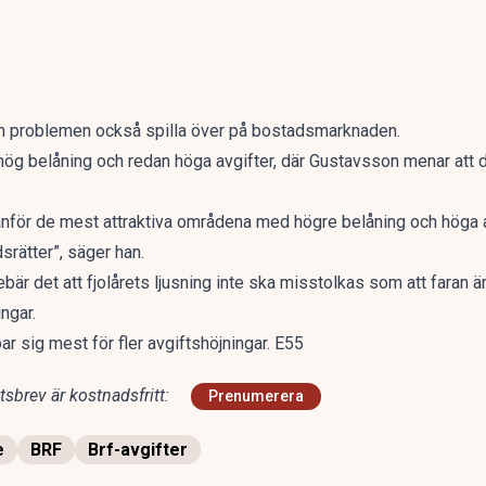
n problemen också spilla över på bostadsmarknaden.
 hög belåning och redan höga avgifter, där Gustavsson menar att d
tanför de mest attraktiva områdena med högre belåning och höga av
srätter”, säger han.
är det att fjolårets ljusning inte ska misstolkas som att faran ä
ngar.
r sig mest för fler avgiftshöjningar. E55
sbrev är kostnadsfritt:
Prenumerera
e
BRF
Brf-avgifter