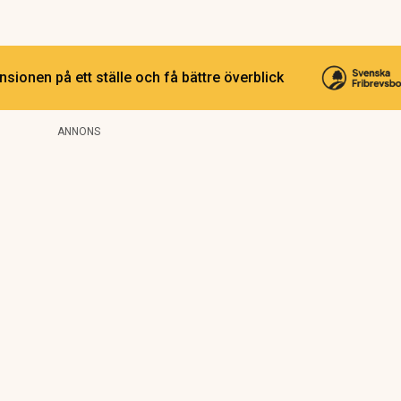
sionen på ett ställe och få bättre överblick
ANNONS