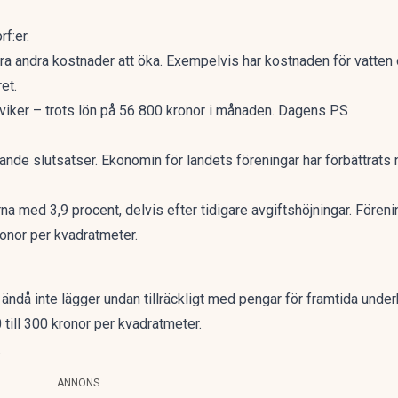
f:er.
lera andra kostnader att öka. Exempelvis har
kostnaden för vatten
ret.
iker – trots lön på 56 800 kronor i månaden. Dagens PS
ande slutsatser. Ekonomin för landets föreningar har förbättrats
rna med 3,9 procent, delvis efter
tidigare avgiftshöjningar.
Föreni
kronor per kvadratmeter.
ändå inte lägger undan tillräckligt med pengar för framtida underh
till 300 kronor per kvadratmeter.
.
ANNONS