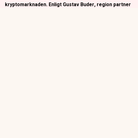
kryptomarknaden. Enligt
Gustav Buder
, region partner
på Bybit, innebär regelverket att kryptobolag nu får en
tydligare plats inom det etablerade finansiella
systemet.
Titta på
videosidan
för en ren videoupplevelse.
– Vi har nu samma regleringsformat som andra finansiella
aktörer, som värdepappersbolag och betaltjänstbolag. Det
gör att kryptobolag i högre grad kan ses som fintechbolag
snarare än en egen bransch.
ANNONS