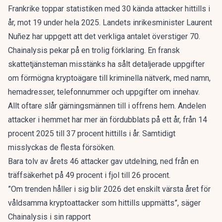
Frankrike toppar statistiken med 30 kända attacker hittills i
år, mot 19 under hela 2025. Landets inrikesminister Laurent
Nuñez har uppgett att det verkliga antalet överstiger 70.
Chainalysis pekar på en trolig förklaring. En fransk
skattetjänsteman misstänks ha sålt detaljerade uppgifter
om förmögna kryptoägare till kriminella nätverk, med namn,
hemadresser, telefonnummer och uppgifter om innehav.
Allt oftare slår gärningsmännen till i offrens hem. Andelen
attacker i hemmet har mer än fördubblats på ett år, från 14
procent 2025 till 37 procent hittills i år. Samtidigt
misslyckas de flesta försöken.
Bara tolv av årets 46 attacker gav utdelning, ned från en
träffsäkerhet på 49 procent i fjol till 26 procent.
”Om trenden håller i sig blir 2026 det enskilt värsta året för
våldsamma kryptoattacker som hittills uppmätts”, säger
Chainalysis i sin rapport