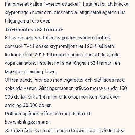
Fenomenet kallas ”wrench-attacker”. I stället för att knäcka
krypteringen hotar och misshandlar angriparna ägaren tills
tillgångarna förs över.
Torterades i 52 timmar
Ett av de senaste fallen avgjordes nyligen i brittisk
domstol. Två franska kryptomiljonärer i 20-årsåldern
lockades i juli 2025 till östra London i tron att de skulle
köpa cannabis. I stället hölls de fångna i 52 timmar i en
lägenhet i Canning Town.
Offren bands, brändes med cigaretter och skållades med
kokande vatten. Gärningsmännen krävde motsvarande 150
000 dollar, cirka 1,4 miljoner kronor, men kom bara över
omkring 30 000 dollar.
Polisen spårade offren via mobildata och
övervakningskameror.
Sex män
fälldes i Inner London Crown Court
. Två dömdes