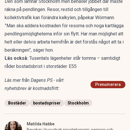
Den som lämnar Stockholm men behåller jobbet där måste
räkna på pendlingen. Resor, restid och tillgången till
kollektivtrafik kan förändra kalkylen, påpekar Wörmann.
”Man ska addera kostnaden för resorna och noga kartlägga
pendlingsmöjligheterna inför sin flytt. Har man möjlighet att
helt eller delvis arbeta hemifrån är det förstås något att ta i
beräkningen”, säger hon.
Läs också:
Tusentals lägenheter står tomma – samtidigt
råder bostadsbrist i storstäder. E55
Läs mer från Dagens PS - vårt
Prenumerera
nyhetsbrev är kostnadsfritt:
Bostäder
bostadspriser
Stockholm
Matilda Habbe
Bevakar i huvudsak privatekonomi, pension och