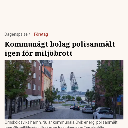
Dagensps.se
Företag
Kommunägt bolag polisanmält
igen för miljöbrott
Örnsköldsviks hamn. Nu är kommunala Övik energi polisanmält