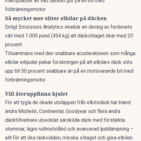
mikroplaster än vad däcken gör på en bil med
förbränningsmotor.
Så mycket mer sliter elbilar på däcken
Enligt
Emissions Analytics
innebär en ökning av fordonets
vikt med 1 000 pund (454 kg) att däckslitaget ökar med 20
procent.
Tillsammans med den snabbare accelerationen som många
elbilar erbjuder pekar forskningen på att elbilars däck slits
upp till 50 procent snabbare än på en motsvarande bil med
förbränningsmotor.
Vill återuppfinna hjulet
För att tygla de ökade utsläppen från elbilsdäck har bland
andra Michelin, Continental, Goodyear och flera andra
däcktillverkare utvecklat särskilda däck med förstärkta
stommar, lägre rullmotstånd och avancerad ljuddämpning –
allt för att öka räckvidden, minska slitaget och göra elbilen