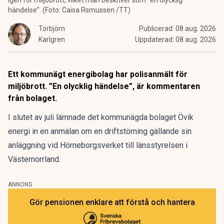
igen för miljöbrott, vilket man beskriver som ”en olycklig
händelse”. (Foto: Caisa Rsmussen /TT)
Torbjörn
Publicerad:
08 aug. 2026
Karlgren
Uppdaterad:
08 aug. 2026
Ett kommunägt energibolag har polisanmält för
miljöbrott. ”En olycklig händelse”, är kommentaren
från bolaget.
I slutet av juli lämnade det kommunägda bolaget Övik
energi in en anmälan om en driftstörning gällande sin
anläggning vid Hörneborgsverket till länsstyrelsen i
Västernorrland.
ANNONS
Gör pensionen enklare att förstå och hantera