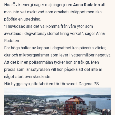
Hos Övik energi säger miljöingenjören
Anna Rudsten
att
man inte vet exakt vad som orsakat utsläppet men ska
påbörja en utredning.
”I huvudsak ska det väl komma från våra ytor som
avvattnas i dagvattensystemet kring verket”, säger Anna
Rudsten.
För höga halter av koppar i dagvattnet kan påverka växter,
djur och mikroorganismer som lever i vattenmiljöer negativt.
Att det blir en polisanmälan tycker hon är tråkigt. Men
precis som länsstyrelsen vill hon påpeka att det inte är
något stort överskridande.
Här byggs nya jättefabriken för försvaret. Dagens PS