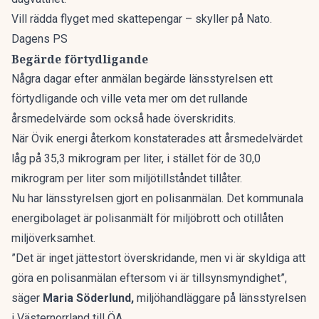
Vill rädda flyget med skattepengar – skyller på Nato.
Dagens PS
Begärde förtydligande
Några dagar efter anmälan begärde länsstyrelsen ett
förtydligande och ville veta mer om det rullande
årsmedelvärde som också hade överskridits.
När Övik energi återkom konstaterades att årsmedelvärdet
låg på 35,3 mikrogram per liter, i stället för de 30,0
mikrogram per liter som miljötillståndet tillåter.
Nu har länsstyrelsen gjort en polisanmälan. Det kommunala
energibolaget är polisanmält för miljöbrott och otillåten
miljöverksamhet.
”Det är inget jättestort överskridande, men vi är skyldiga att
göra en polisanmälan eftersom vi är tillsynsmyndighet”,
säger
Maria Söderlund,
miljöhandläggare på länsstyrelsen
i Västernorrland till
ÖA
.