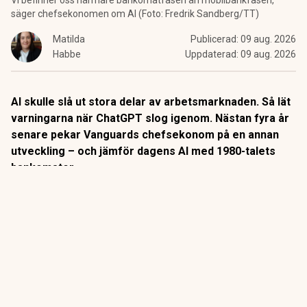
Vi befinner oss närmare bankomatfasen än mobilbankfasen,
säger chefsekonomen om AI (Foto: Fredrik Sandberg/TT)
Matilda
Publicerad:
09 aug. 2026
Habbe
Uppdaterad:
09 aug. 2026
AI skulle slå ut stora delar av arbetsmarknaden. Så lät
varningarna när ChatGPT slog igenom. Nästan fyra år
senare pekar Vanguards chefsekonom på en annan
utveckling – och jämför dagens AI med 1980-talets
bankomater.
När
bankomaterna
började breda ut sig på 1980-talet låg
slutsatsen nära till hands: snart behövs inga
banktjänstemän längre.
Så blev det inte riktigt.
ANNONS