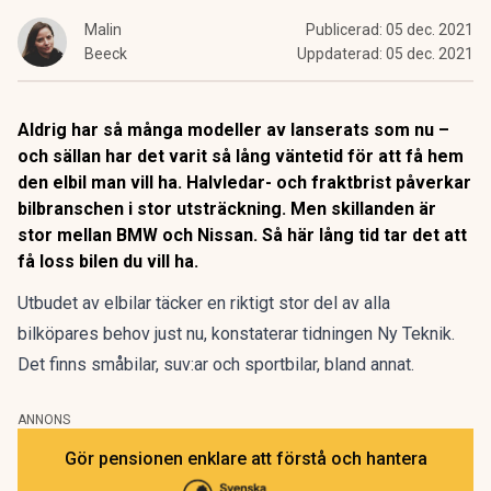
Malin
Publicerad:
05 dec. 2021
Beeck
Uppdaterad:
05 dec. 2021
Aldrig har så många modeller av lanserats som nu –
och sällan har det varit så lång väntetid för att få hem
den elbil man vill ha. Halvledar- och fraktbrist påverkar
bilbranschen i stor utsträckning. Men skillanden är
stor mellan BMW och Nissan. Så här lång tid tar det att
få loss bilen du vill ha.
Utbudet av elbilar täcker en riktigt stor del av alla
bilköpares behov just nu, konstaterar tidningen
Ny Teknik
.
Det finns småbilar, suv:ar och sportbilar, bland annat.
ANNONS
Gör pensionen enklare att förstå och hantera