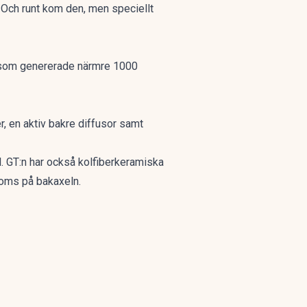
. Och runt kom den, men speciellt
r som genererade närmre 1000
, en aktiv bakre diffusor samt
l. GT:n har också kolfiberkeramiska
roms på bakaxeln.