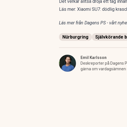
Det verkar alltså dröja ett tag inna
Läs mer:
Xiaomi SU7: dödlig krasch
Läs mer från Dagens PS - vårt nyhet
Nürburgring
Självkörande b
Emil Karlsson
Deskreporter på Dagens PS
gärna om vardagsämnen men