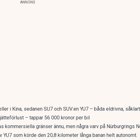
ANNONS
ller i Kina, sedanen SU7 och SUV:en YU7 – båda eldrivna, såklart
jätteförlust – tappar 56 000 kronor per bil
nas kommersiella gränser ännu, men några varv på Nürburgrings No
av YU7 som körde den 20,8 kilometer långa banan helt autonomt.