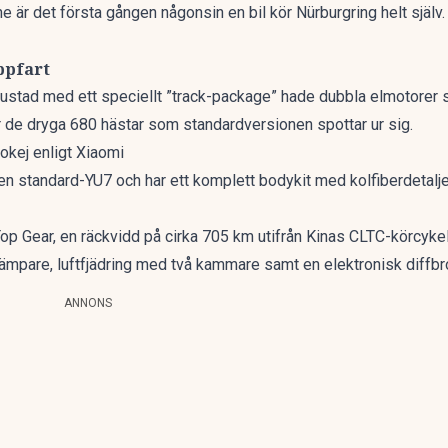
ne
är det första gången någonsin en bil kör Nürburgring helt själv
ppfart
rustad med ett speciellt ”track-package” hade dubbla elmotore
ver de dryga 680 hästar som standardversionen spottar ur sig.
okej enligt Xiaomi
n standard-YU7 och har ett komplett bodykit med kolfiberdetaljer
op Gear
, en räckvidd på cirka 705 km utifrån Kinas CLTC-körcyke
dämpare, luftfjädring med två kammare samt en elektronisk diffb
ANNONS