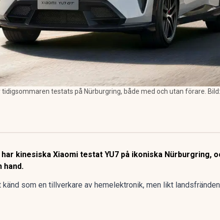
tidigsommaren testats på Nürburgring, både med och utan förare. Bild:
ar kinesiska Xiaomi testat YU7 på ikoniska Nürburgring, oc
n hand.
 känd som en tillverkare av hemelektronik,
men likt landsfrände