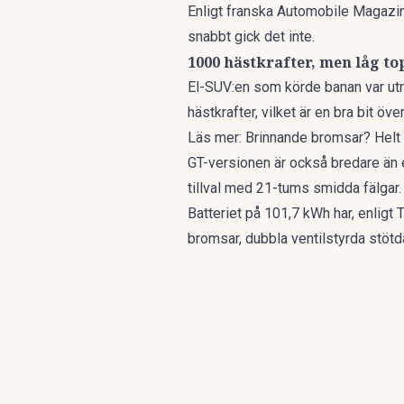
Enligt franska
Automobile Magazi
snabbt gick det inte.
1000 hästkrafter, men låg to
El-SUV:en som körde banan var ut
hästkrafter, vilket är en bra bit ö
Läs mer:
Brinnande bromsar? Helt 
GT-versionen är också bredare än e
tillval med 21-tums smidda fälgar.
Batteriet på 101,7 kWh har, enligt
T
bromsar, dubbla ventilstyrda stöt