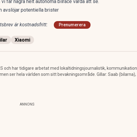
n vi får några helt autonoma bilrace värda att se.
 avslöjar potentiella brister
sbrev är kostnadsfritt:
Prenumerera
ilar
Xiaomi
 och har tidigare arbetat med lokaltidningsjournalistik, kommunikatio
 ser hela världen som sitt bevakningsområde. Gillar: Saab (bilarna), a
ANNONS