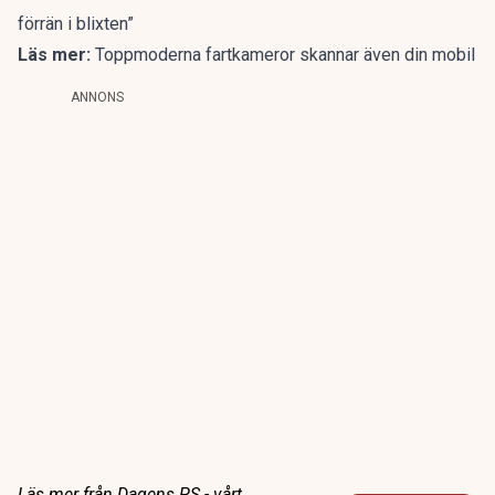
förrän i blixten”
Läs mer:
Toppmoderna fartkameror skannar även din mobil
ANNONS
Läs mer från Dagens PS - vårt