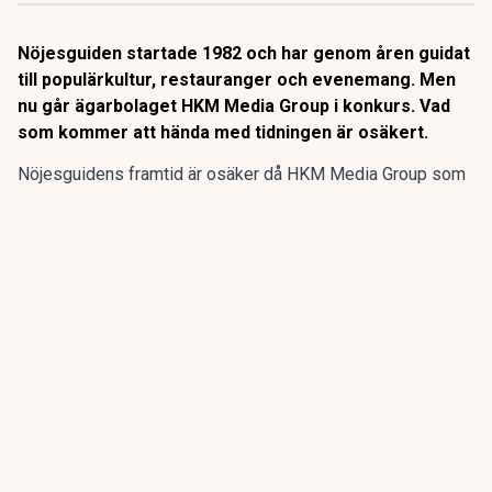
Nöjesguiden startade 1982 och har genom åren guidat
till populärkultur, restauranger och evenemang. Men
nu går ägarbolaget HKM Media Group i konkurs. Vad
som kommer att hända med tidningen är osäkert.
Nöjesguidens framtid är osäker då HKM Media Group som
äger gratistidningen går i konkurs, enligt SVT
Kulturnyheterna.
Nöjesguiden startade 1982 och har genom åren guidat till
populärkultur, restauranger och evenemang. Men nu går
ägarbolaget HKM Media Group i konkurs. Vad som kommer
att hända med tidningen är osäkert.
ANNONS
Gör pensionen enklare att förstå och hantera