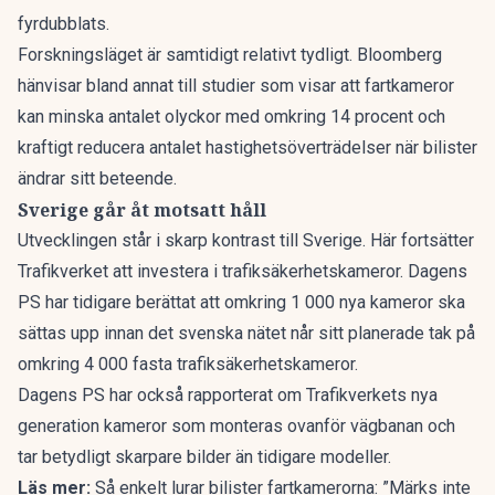
fyrdubblats.
Forskningsläget är samtidigt relativt tydligt. Bloomberg
hänvisar bland annat till studier som visar att fartkameror
kan minska antalet olyckor med omkring 14 procent och
kraftigt reducera antalet hastighetsöverträdelser när bilister
ändrar sitt beteende.
Sverige går åt motsatt håll
Utvecklingen står i skarp kontrast till Sverige. Här fortsätter
Trafikverket att investera i trafiksäkerhetskameror.
Dagens
PS har tidigare berättat
att omkring 1 000 nya kameror ska
sättas upp innan det svenska nätet når sitt planerade tak på
omkring 4 000 fasta trafiksäkerhetskameror.
Dagens PS har också
rapporterat om Trafikverkets nya
generation kameror som monteras ovanför vägbanan och
tar betydligt skarpare bilder än tidigare modeller.
Läs mer:
Så enkelt lurar bilister fartkamerorna: ”Märks inte