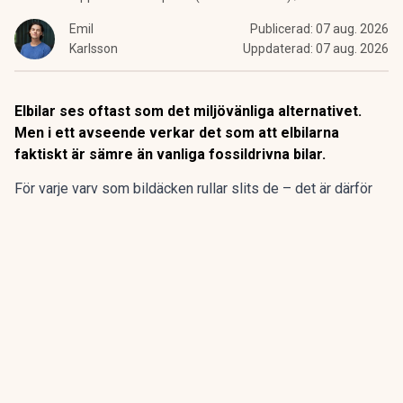
Emil
Publicerad:
07 aug. 2026
Karlsson
Uppdaterad:
07 aug. 2026
Elbilar ses oftast som det miljövänliga alternativet.
Men i ett avseende verkar det som att elbilarna
faktiskt är sämre än vanliga fossildrivna bilar.
För varje varv som bildäcken rullar slits de – det är därför
man då och då ska kontrollera mönsterdjupet. Det där
slitaget av däckens gummi innebär att mikroskopiska
partiklar släpps ut i miljön.
ANNONS