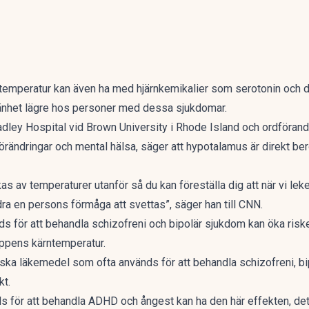
stemperatur kan även ha med hjärnkemikalier som serotonin och d
mänhet lägre hos personer med dessa sjukdomar.
radley Hospital vid Brown University i Rhode Island och ordföran
rändringar och mental hälsa, säger att hypotalamus är direkt be
as av temperaturer utanför så du kan föreställa dig att när vi lek
ra en persons förmåga att svettas”, säger han till CNN.
 för att behandla schizofreni och bipolär sjukdom kan öka risk
oppens kärntemperatur.
iska läkemedel som ofta används för att behandla schizofreni, bi
kt.
 för att behandla ADHD och ångest kan ha den här effekten, det