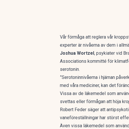
Vår förmåga att reglera vår kropp
experter är nivåerna av dem i all
Joshua Wortzel
, psykiater vid B
Associations kommitté för klimatfö
serotonin.
”Serotoninnivåerna i hjärnan påverk
med våra mediciner, kan det föränd
Vissa av de läkemedel som används
svettas eller förmågan att höja kr
Robert Feder säger att antipsykot
vaneföreställningar har störst effe
Även vissa läkemedel som används