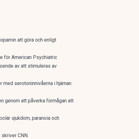
opamin att göra och enligt
de för American Psychiatric
roende av att stimuleras av
er med serotoninnivåerna i hjärnan
en genom att påverka förmågan att
polär sjukdom, paranoia och
 skriver CNN.