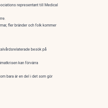
iations representant till Medical
rre.
rmar, fler bränder och folk kommer
ntalvårdsrelaterade besök på
limatkrisen kan
förvärra
om bara är en del i det som gör