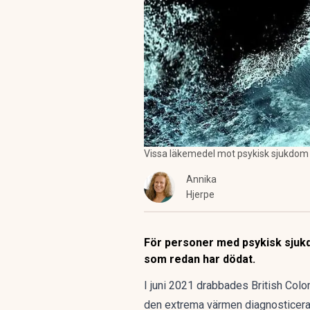
Vissa läkemedel mot psykisk sjukdom k
Annika
Hjerpe
För personer med psykisk sjukdo
som redan har dödat.
I juni 2021 drabbades British Col
den extrema värmen diagnosticera