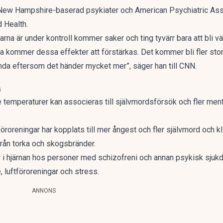
New Hampshire-baserad psykiater och American Psychiatric Assoc
d Health.
arna är under kontroll kommer saker och ting tyvärr bara att bli vä
ka kommer dessa effekter att förstärkas. Det kommer bli fler sto
nda eftersom det händer mycket mer”, säger han till CNN.
m
nde temperaturer kan associeras till självmordsförsök och fler me
föroreningar har kopplats till mer ångest
och fler självmord och k
 från torka och skogsbränder
.
 i hjärnan hos personer med schizofreni och annan psykisk sjukd
 luftföroreningar och stress.
ANNONS