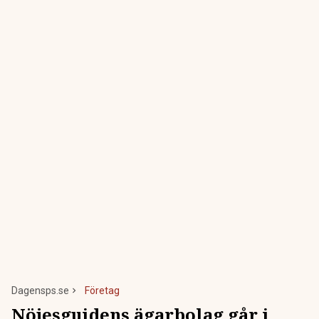
Dagensps.se
Företag
Nöjesguidens ägarbolag går i