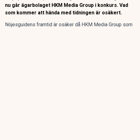
nu går ägarbolaget HKM Media Group i konkurs. Vad
som kommer att hända med tidningen är osäkert.
Nöjesguidens framtid är osäker då HKM Media Group som
äger gratistidningen går i konkurs, enligt SVT
Kulturnyheterna.
Nöjesguiden startade 1982 och har genom åren guidat till
populärkultur, restauranger och evenemang. Men nu går
ägarbolaget HKM Media Group i konkurs. Vad som kommer
att hända med tidningen är osäkert.
ANNONS
Gör pensionen enklare att förstå och hantera
ANNONS