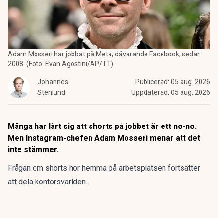
Adam Mosseri har jobbat på Meta, dåvarande Facebook, sedan
2008. (Foto: Evan Agostini/AP/TT).
Johannes
Publicerad:
05 aug. 2026
Stenlund
Uppdaterad:
05 aug. 2026
Många har lärt sig att shorts på jobbet är ett no-no.
Men Instagram-chefen Adam Mosseri menar att det
inte stämmer.
Frågan om shorts hör hemma på arbetsplatsen fortsätter
att dela kontorsvärlden.
Nu ger Instagrams chef
Adam Mosseri
sitt stöd till ett mer
avslappnat klädkodsideal.