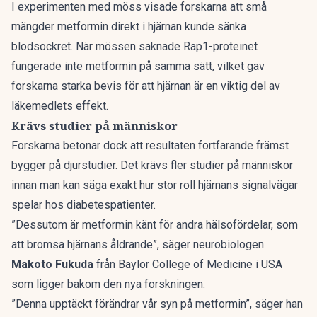
I experimenten med möss visade forskarna att små
mängder metformin direkt i hjärnan kunde sänka
blodsockret. När mössen saknade Rap1-proteinet
fungerade inte metformin på samma sätt, vilket gav
forskarna starka bevis för att hjärnan är en viktig del av
läkemedlets effekt.
Krävs studier på människor
Forskarna betonar dock att resultaten fortfarande främst
bygger på djurstudier. Det krävs fler studier på människor
innan man kan säga exakt hur stor roll hjärnans signalvägar
spelar hos diabetespatienter.
”Dessutom är metformin känt för andra hälsofördelar, som
att bromsa hjärnans åldrande”, säger neurobiologen
Makoto Fukuda
från Baylor College of Medicine i USA
som ligger bakom den nya forskningen.
”Denna upptäckt förändrar vår syn på metformin”, säger han