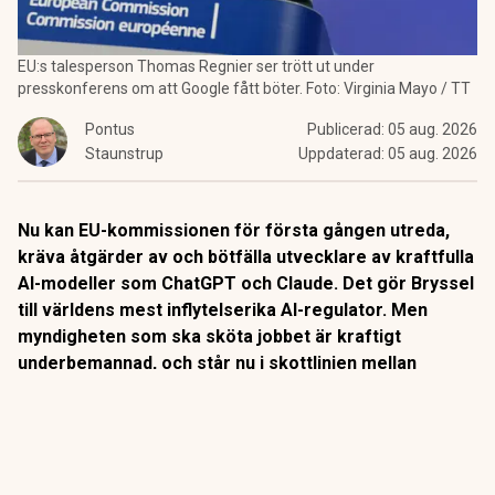
EU:s talesperson Thomas Regnier ser trött ut under
presskonferens om att Google fått böter. Foto: Virginia Mayo / TT
Pontus
Publicerad:
05 aug. 2026
Staunstrup
Uppdaterad:
05 aug. 2026
Nu kan EU-kommissionen för första gången utreda,
kräva åtgärder av och bötfälla utvecklare av kraftfulla
AI-modeller som ChatGPT och Claude. Det gör Bryssel
till världens mest inflytelserika AI-regulator. Men
myndigheten som ska sköta jobbet är kraftigt
underbemannad, och står nu i skottlinjen mellan
Washington och en bransch som utvecklas snabbare
än lagstiftningen hinner med.
Den nya EU-förordningen om AI är världens första
heltäckande lag på området. Och från i söndags kan EU-