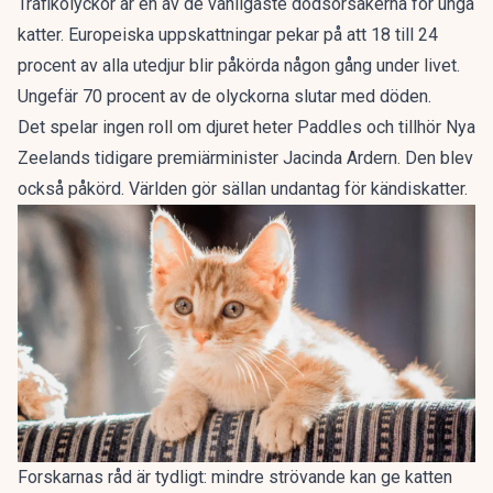
Trafikolyckor är en av de vanligaste dödsorsakerna för unga
katter.
Europeiska uppskattningar pekar på att 18 till 24
procent
av alla utedjur blir påkörda någon gång under livet.
Ungefär 70 procent av de olyckorna slutar med döden.
Det spelar ingen roll om djuret heter
Paddles och tillhör Nya
Zeelands tidigare premiärminister Jacinda Ardern.
Den blev
också påkörd. Världen gör sällan undantag för kändiskatter.
Forskarnas råd är tydligt: mindre strövande kan ge katten