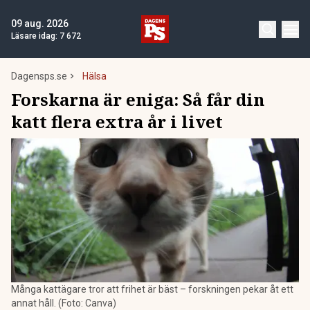
09 aug. 2026
Läsare idag:
7 672
Dagensps.se
Hälsa
Forskarna är eniga: Så får din
katt flera extra år i livet
Många kattägare tror att frihet är bäst – forskningen pekar åt ett
annat håll. (Foto: Canva)