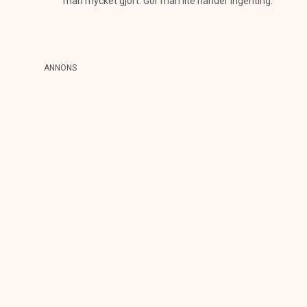
man mycket gjort. Gör man lite händer ingenting.
ANNONS