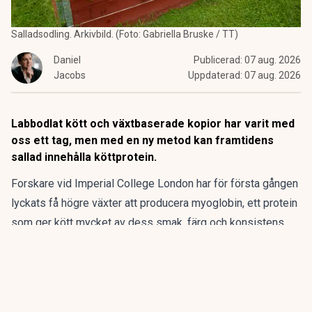
Salladsodling. Arkivbild. (Foto: Gabriella Bruske / TT)
Daniel
Publicerad:
07 aug. 2026
Jacobs
Uppdaterad:
07 aug. 2026
Labbodlat kött och växtbaserade kopior har varit med
oss ett tag, men med en ny metod kan framtidens
sallad innehålla köttprotein.
Forskare vid Imperial College London har för första gången
lyckats få högre växter att producera myoglobin, ett protein
som ger kött mycket av dess smak, färg och konsistens.
Resultaten publiceras i den vetenskapliga tidskriften
Frontiers in Plant Science.
ANNONS