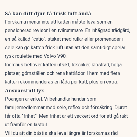
Så kan ditt djur få frisk luft ändå
Forskarna menar inte att katten måste leva som en
pensionerad revisor i en tvårummare. En inhägnad trädgård,
en så kallad ”catio”, staket med rullar eller promenader i
sele kan ge katten frisk luft utan att den samtidigt spelar
rysk roulette med Volvo V90.
Inomhus behöver katten utsikt, leksaker, klösträd, höga
platser, gömställen och rena kattlådor. I hem med flera
katter rekommenderas en låda per katt, plus en extra.
Ansvarsfull lyx
Poängen är enkel. Vi behandlar hundar som
familjemedlemmar med sele, reflex och försäkring. Djuret
får ofta ”frihet”. Men frihet är ett vackert ord för att gå rakt
ut framför en lastbil.
Vill du att din bästis ska leva längre är forskarnas råd