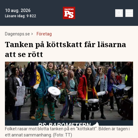
10 aug. 2026
Läsare idag:
9 822
Dagensps.se
Företag
Tanken på köttskatt får läsarna
att se rött
Folket rasar mot blotta tanken på en "köttskatt". Bilden är tagen i
ett annat sammanhang. (Foto: TT)