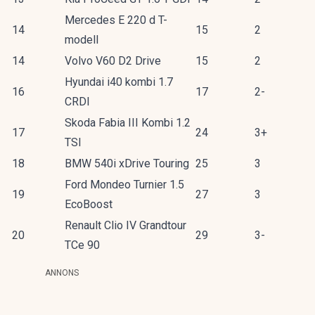
Mercedes E 220 d T-
14
15
2
modell
14
Volvo V60 D2 Drive
15
2
Hyundai i40 kombi 1.7
16
17
2-
CRDI
Skoda Fabia III Kombi 1.2
17
24
3+
TSI
18
BMW 540i xDrive Touring
25
3
Ford Mondeo Turnier 1.5
19
27
3
EcoBoost
Renault Clio IV Grandtour
20
29
3-
TCe 90
ANNONS