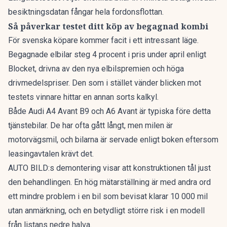
besiktningsdatan fångar hela fordonsflottan.
Så påverkar testet ditt köp av begagnad kombi
För svenska köpare kommer facit i ett intressant läge.
Begagnade elbilar
steg 4 procent
i pris under april enligt
Blocket, drivna av den nya elbilspremien och höga
drivmedelspriser. Den som i stället vänder blicken mot
testets vinnare hittar en annan sorts kalkyl.
Både Audi A4 Avant B9 och A6 Avant är typiska före detta
tjänstebilar. De har ofta gått långt, men milen är
motorvägsmil, och bilarna är servade enligt boken eftersom
leasingavtalen krävt det.
AUTO BILD:s demontering visar att konstruktionen tål just
den behandlingen. En hög mätarställning är med andra ord
ett mindre problem i en bil som bevisat klarar 10 000 mil
utan anmärkning, och en betydligt större risk i en modell
från listans nedre halva.