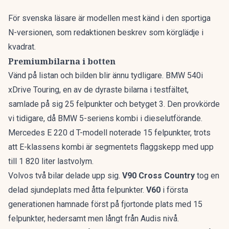
För svenska läsare är modellen mest känd i den sportiga
N-versionen, som redaktionen beskrev som
körglädje i
kvadrat
.
Premiumbilarna i botten
Vänd på listan och bilden blir ännu tydligare. BMW 540i
xDrive Touring, en av de dyraste bilarna i testfältet,
samlade på sig 25 felpunkter och betyget 3. Den provkörde
vi tidigare, då
BMW 5-seriens kombi
i dieselutförande.
Mercedes E 220 d T-modell noterade 15 felpunkter, trots
att
E-klassens kombi
är segmentets flaggskepp med upp
till 1 820 liter lastvolym.
Volvos två bilar delade upp sig.
V90 Cross Country
tog en
delad sjundeplats med åtta felpunkter.
V60
i första
generationen hamnade först på fjortonde plats med 15
felpunkter, hedersamt men långt från Audis nivå.