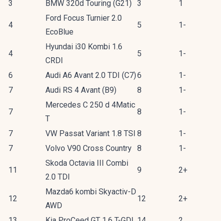
3
BMW 320d Touring (G21)
3
1
Ford Focus Turnier 2.0
4
5
1-
EcoBlue
Hyundai i30 Kombi 1.6
4
5
1-
CRDI
6
Audi A6 Avant 2.0 TDI (C7)
6
1-
7
Audi RS 4 Avant (B9)
8
1-
Mercedes C 250 d 4Matic
7
8
1-
T
7
VW Passat Variant 1.8 TSI
8
1-
7
Volvo V90 Cross Country
8
1-
Skoda Octavia III Combi
11
9
2+
2.0 TDI
Mazda6 kombi Skyactiv-D
12
12
2+
AWD
13
Kia ProCeed GT 1.6 T-GDI
14
2