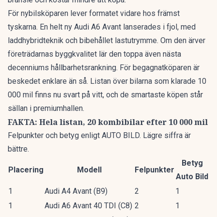
För nybilsköparen lever formatet vidare hos främst
tyskarna. En
helt ny Audi A6 Avant
lanserades i fjol, med
laddhybridteknik och bibehållet lastutrymme. Om den ärver
företrädarnas byggkvalitet lär den toppa även nästa
decenniums hållbarhetsrankning. För begagnatköparen är
beskedet enklare än så. Listan över bilarna som klarade 10
000 mil finns nu svart på vitt, och de smartaste köpen står
sällan i premiumhallen.
FAKTA: Hela listan, 20 kombibilar efter 10 000 mil
Felpunkter och betyg enligt AUTO BILD. Lägre siffra är
bättre.
Betyg
Placering
Modell
Felpunkter
Auto Bild
1
Audi A4 Avant (B9)
2
1
1
Audi A6 Avant 40 TDI (C8)
2
1