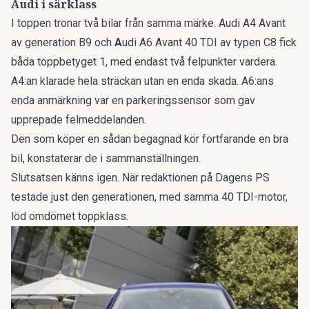
Audi i särklass
I toppen tronar två bilar från samma märke. Audi A4 Avant
av generation B9 och
A
udi A6 Avant 40 TDI av typen C8 fick
båda toppbetyget 1, med endast två felpunkter vardera.
A4:an klarade hela sträckan utan en enda skada. A6:ans
enda anmärkning var en parkeringssensor som gav
upprepade felmeddelanden.
Den som köper en sådan begagnad kör fortfarande en bra
bil, konstaterar de i sammanställningen.
Slutsatsen känns igen. När redaktionen på Dagens PS
testade just den generationen, med samma 40 TDI-motor,
löd omdömet
toppklass
.