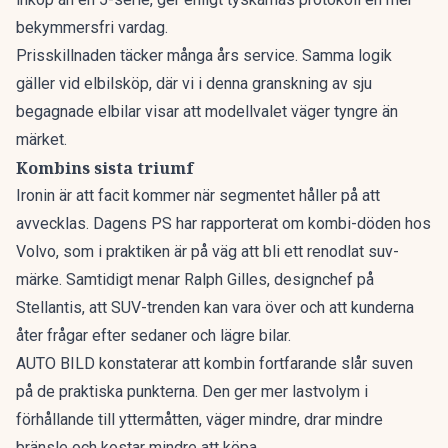
bekymmersfri vardag.
Prisskillnaden täcker många års service. Samma logik
gäller vid elbilsköp, där vi i denna granskning av
sju
begagnade elbilar
visar att modellvalet väger tyngre än
märket.
Kombins sista triumf
Ironin är att facit kommer när segmentet håller på att
avvecklas. Dagens PS har rapporterat om
kombi-döden hos
Volvo
, som i praktiken är på väg att bli ett renodlat suv-
märke. Samtidigt menar Ralph Gilles, designchef på
Stellantis, att
SUV-trenden kan vara över
och att kunderna
åter frågar efter sedaner och lägre bilar.
AUTO BILD konstaterar att kombin fortfarande slår suven
på de praktiska punkterna. Den ger mer lastvolym i
förhållande till yttermåtten, väger mindre, drar mindre
bränsle och kostar mindre att köpa.