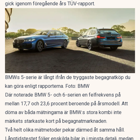
gick igenom
föregående års TÜV-rapport
.
BMWs 5-serie är långt ifrån de tryggaste begagnatköp du
kan göra enligt rapporterna. Foto: BMW
Där noterade BMW 5- och 6-serien en felfrekvens på
mellan 17,7 och 23,6 procent beroende på årsmodell. Att
döma av båda mätningarna är BMW:s stora kombi inte
märkets starkaste kort på begagnatmarknaden.
Två helt olika mätmetoder pekar därmed åt samma håll.
Långtidstestet följer enskilda bilar in i minsta detalj, medan