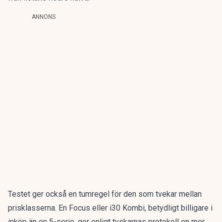
ANNONS
Testet ger också en tumregel för den som tvekar mellan
prisklasserna. En Focus eller i30 Kombi, betydligt billigare i
inköp än en 5-serie, ger enligt tyskarnas protokoll en mer