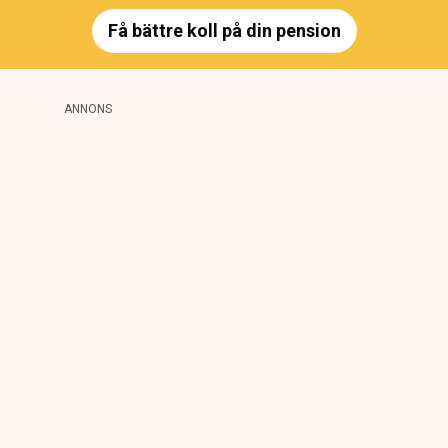
Få bättre koll på din pension
ANNONS