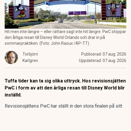
Hit men inte längre – eller rättare sagt inte hit längre. PwC stoppar
den årliga resan till Disney World Orlando och drar in på
sommarpraktiken. (Foto: John Raoux /AP-TT)
Torbjörn
Publicerad:
07 aug. 2026
Karlgren
Uppdaterad:
07 aug. 2026
Tuffa tider kan ta sig olika uttryck. Hos revisionsjätten
PwC i form av att den årliga resan till Disney World blir
inställd.
Revisionsjättens PwC har ställt in den stora finalen på sitt
program för sommarpraktikanterna.
Den flerdagarsresa till Disney World i Orlando som avslutat
15 av de 20 senaste årens sommarpraktik är inställd.