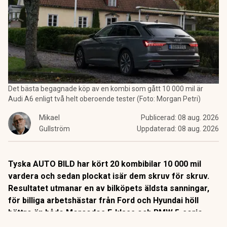
Det bästa begagnade köp av en kombi som gått 10 000 mil är
Audi A6 enligt två helt oberoende tester (Foto: Morgan Petri)
Mikael
Publicerad:
08 aug. 2026
Gullström
Uppdaterad:
08 aug. 2026
Tyska AUTO BILD har kört 20 kombibilar 10 000 mil
vardera och sedan plockat isär dem skruv för skruv.
Resultatet utmanar en av bilköpets äldsta sanningar,
för billiga arbetshästar från Ford och Hyundai höll
bättre än både Mercedes E-klass och BMW 5-serie.