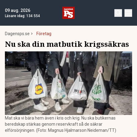
09 aug. 2026
Läsare idag:
134 554
Dagensps.se
Företag
Nu ska din matbutik krigssäkras
Mat ska vi bära hem även i kris och krig. Nu ska butikernas
beredskap stärkas genom reservkraft så de säkrar
elförsörjningen. (Foto: Magnus Hjalmarson Neideman/TT)