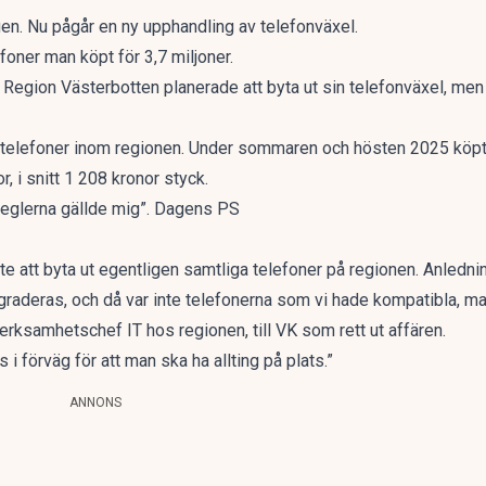
n. Nu pågår en ny upphandling av telefonväxel.
oner man köpt för 3,7 miljoner.
a? Region Västerbotten planerade att byta ut sin telefonväxel, me
 telefoner inom regionen. Under sommaren och hösten 2025 köpte
, i snitt 1 208 kronor styck.
 reglerna gällde mig”. Dagens PS
te att byta ut egentligen samtliga telefoner på regionen. Anledning
graderas, och då var inte telefonerna som vi hade kompatibla, ma
erksamhetschef IT hos regionen, till
VK
som rett ut affären.
i förväg för att man ska ha allting på plats.”
ANNONS