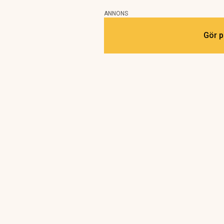
ANNONS
Gör p