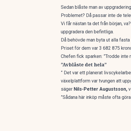
Sedan blåste man av uppgraderinge
Problemet? Då passar inte de telef
Vi får nästan ta det från början, v
uppgradera den befintliga.
Då behövde man byta ut alla fasta
Priset för dem var 3 682 875 kronor
Chefen fick sparken: ”Trodde inte
”Avblåste det hela”
” Det var ett planerat livscykelarbe
växelplattform var tvungen att upp
säger
Nils-Petter Augustsson,
v
”Sådana här inköp måste ofta göras 