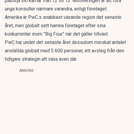
påbörja sin karriär från 72 till 13. Motiveringen är att föra
unga konsulter närmare varandra, enligt företaget.
Amerika är PwC:s snabbast växande region det senaste
året, men globalt sett hamna företaget efter sina
konkurrenter inom ”Big Four” när det gäller tillväxt.
PwC har under det senaste året dessutom minskat antalet
anställda globalt med 5 600 personer, ett avsteg från den
tidigare strategin att växa även där.
ANNONS