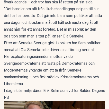
överklagande – och tror han ska få rätten på sin sida.
”Det handlar om allt från likabehandlingsprincipen till hur
det här har beretts. Det går inte bara som politiker att sitta
ena dagen och bestämma åt ett håll och nästa dag åt ett
annat håll, för ett annat företag. Det är missbruk av den
position som man sitter på”, anser Ola Serneke.
Efter att Serneke Sverige gick i konkurs har flera politiker
menat att Ola Serneke inte driver sina företag seriöst.
När exploateringsnämnden möttes valde
Sverigedemokraterna att rösta på Demokraternas och
Moderaternas yrkande om att ta ifrån Serneke
markanvisning – och fick stöd av Kristdemokraterna och
Liberalerna.
I dag slutar miljardären Erik Selin som vd för Balder. Dagens
PS