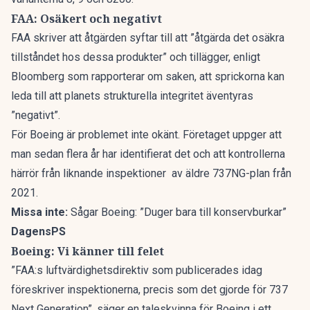
FAA: Osäkert och negativt
FAA skriver att åtgärden syftar till att ”åtgärda det osäkra
tillståndet hos dessa produkter” och tillägger, enligt
Bloomberg
som rapporterar om saken, att sprickorna kan
leda till att planets strukturella integritet äventyras
”negativt”.
För Boeing är problemet inte okänt. Företaget uppger att
man sedan flera år har identifierat det och att kontrollerna
härrör från liknande inspektioner av äldre 737NG-plan från
2021.
Missa inte:
Sågar Boeing: ”Duger bara till konservburkar”
DagensPS
Boeing: Vi känner till felet
”FAA:s luftvärdighetsdirektiv som publicerades idag
föreskriver inspektionerna, precis som det gjorde för 737
Next Generation”, säger en taleskvinna för Boeing i ett