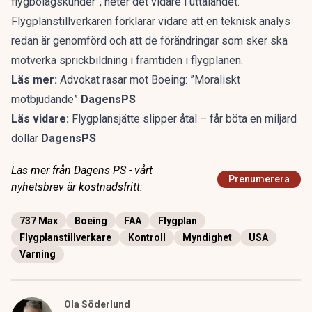
flygbolagskunder”, heter det vidare i uttalandet.
Flygplanstillverkaren förklarar vidare att en teknisk analys
redan är genomförd och att de förändringar som sker ska
motverka sprickbildning i framtiden i flygplanen.
Läs mer:
Advokat rasar mot Boeing: ”Moraliskt
motbjudande”
DagensPS
Läs vidare:
Flygplansjätte slipper åtal – får böta en miljard
dollar
DagensPS
Läs mer från Dagens PS - vårt
Prenumerera
nyhetsbrev är kostnadsfritt:
737 Max
Boeing
FAA
Flygplan
Flygplanstillverkare
Kontroll
Myndighet
USA
Varning
Ola Söderlund