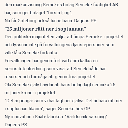
den markanvisning Sernekes bolag Serneke fastighet AB
har, som ger bolaget ”första tjing”.
Nu får Göteborg också tunnelbana. Dagens PS
”25 miljoner rätt ner i soptunnan”
Den politiska majoriteten väljer att fimpa Serneke i projektet
och lyssnar inte på förvaltningens tjänstepersoner som
ville låta Serneke fortsätta.
Förvaltningen har genomfört vad som kallas en
seriositetsutredning som visar att Sernek både har
resurser och förmåga att genomföra projektet.
Ola Serneke själv hävdar att hans bolag lagt ner cirka 25
miljoner kronor i projektet.
”Det är pengar som vi har lagt ner själva. Det är bara rätt ner
i soptunnan liksom”, säger Serneke hos
GP
.
Ny innovation i Saab-fabriken: ”Världsunik satsning”.
Dagens PS