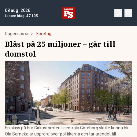
08 aug. 2026
Läsare idag:
47 105
Dagensps.se
Företag
Blåst på 25 miljoner – går till
domstol
En skiss på hur Cirkustomten i centrala Göteborg skulle kunna bli.
Ola Serneke är upprörd över politikerna och tar ärendet till