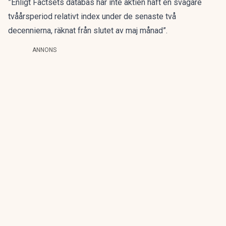
”Enligt Factsets data­bas har inte aktien haft en svagare
tvåårsperiod relativt index under de senaste två
decennierna, räknat från slutet av maj månad”.
ANNONS