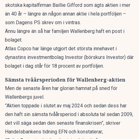
skotska kapitalfirman Baillie Gifford som ägts aktien i mer
än 40 år – längre än någon annan aktie i hela portföljen –
som
Dagens PS skrev om i vintras
.
Ännu längre än så har familjen Wallenberg haft en post i
bolaget.
Atlas Copco har länge utgjort det största innehavet i
dynastins investmentbolag Investor
(börskurs Investor)
där
bolaget i dag står för 18 procent av portföljen.
Sämsta tvåårsperioden för Wallenberg-aktien
Men de senaste åren har glorian hamnat på sned för
Wallenbergs juvel.
”Aktien toppade i slutet av maj 2024 och sedan dess har
den haft sin sämsta tvåårsperiod i absoluta tal sedan 2009,
det vill säga sedan den senaste finanskrisen”, skriver
Handelsbankens tidning EFN
och konstaterar;