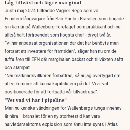
Låg tillväxt och lägre marginal
Just i maj 2024 tillträdde Vagner Rego som vd.
En intern långvägare från Sao Paolo i Brasilien som började
sin karriär på Wallenberg-företaget som praktikant och nu
alltså haft förtroendet som högsta chef i drygt två år.
”Vi har anpassat organisationen där det har behövts men
fortsatt att investera för framtiden”, säger han nu om de
tuffa åren till EFN där marginalen backat och tillväxten stått
och stampat.
”När marknadsvillkoren förbättras, så är jag övertygad om
att vi kommer att kunna kapitalisera på det. Vi är väl
positionerade för att fortsätta vår tillväxtresa”.
”Vet vad vi har i pipeline”
Men nu kanske vändningen för Wallenbergs tunga innehav
är nära – bränslet för en ny storhetstid kan vara
halvledarsektorns explosion som ännu inte synts i Atlas